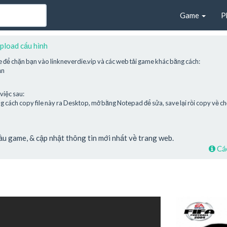
Game
P
pload cấu hình
e để chặn bạn vào linkneverdie.vip và các web tải game khác bằng cách:
ạn
việc sau:
cách copy file này ra Desktop, mở bằng Notepad để sửa, save lại rồi copy về chỗ
cầu game, & cập nhật thông tin mới nhất về trang web.
Các