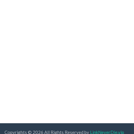
Copyrights © 2026 All Rights Reserved by
LinkNeverDie.vip