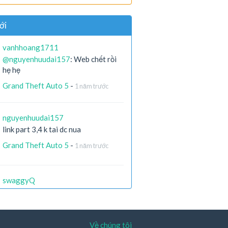
ới
vanhhoang1711
@nguyenhuudai157
: Web chết rồi
hẹ hẹ
Grand Theft Auto 5
-
1 năm trước
nguyenhuudai157
link part 3,4 k tai dc nua
Grand Theft Auto 5
-
1 năm trước
swaggyQ
còn ai còn file ko ạ ? link die hết r
X-Men Origins: Wolverine
-
2 năm
trước
Về chúng tôi