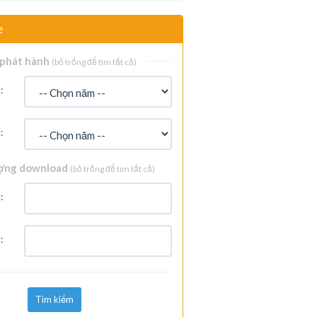
e
phát hành
(bỏ trống để tìm tất cả)
:
:
ợng download
(bỏ trống để tìm tất cả)
:
:
Tìm kiếm