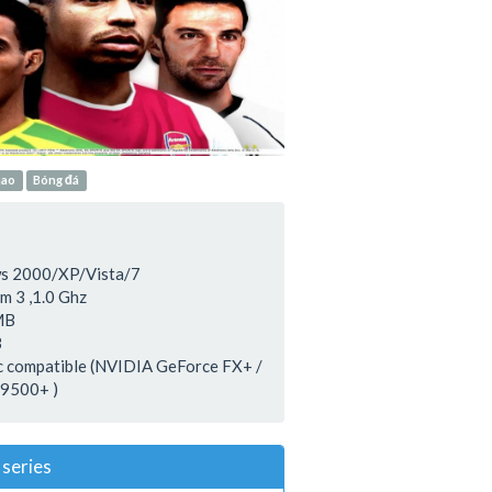
hao
Bóng đá
s 2000/XP/Vista/7
m 3 ,1.0 Ghz
MB
B
c compatible (NVIDIA GeForce FX+ /
 9500+ )
series