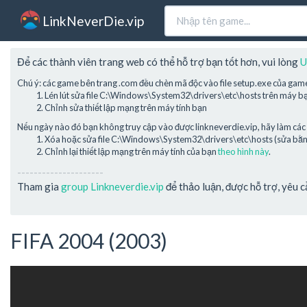
LinkNeverDie.vip
Để các thành viên trang web có thể hỗ trợ bạn tốt hơn, vui lòng
U
Chú ý: các game bên trang .com đều chèn mã độc vào file setup.exe của gam
Lén lút sửa file C:\Windows\System32\drivers\etc\hosts trên máy b
Chỉnh sửa thiết lập mạng trên máy tính bạn
Nếu ngày nào đó bạn không truy cập vào được linkneverdie.vip, hãy làm các 
Xóa hoặc sửa file C:\Windows\System32\drivers\etc\hosts (sửa bằng 
Chỉnh lại thiết lập mạng trên máy tính của bạn
theo hình này
.
---------------------
Tham gia
group Linkneverdie.vip
để thảo luận, được hỗ trợ, yêu 
FIFA 2004 (2003)