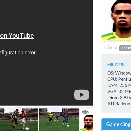
Thể loại:
Thể t
MINIMUM:
OS: Window
CPU: Pentiu
RAM: 256 
VGA: 32 M
DirectX 9.0
ATI Radeon
Game cùng 