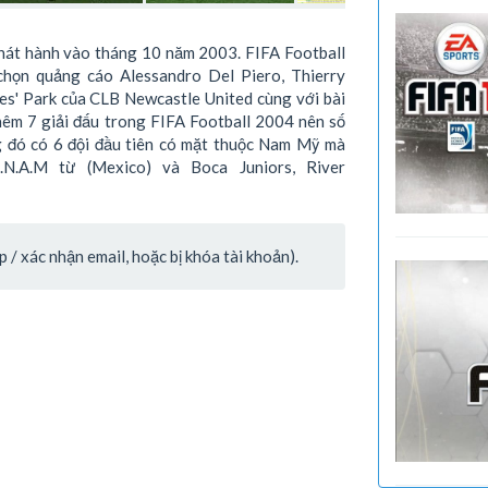
phát hành vào tháng 10 năm 2003. FIFA Football
chọn quảng cáo Alessandro Del Piero, Thierry
es' Park của CLB Newcastle United cùng với bài
thêm 7 giải đấu trong FIFA Football 2004 nên số
g đó có 6 đội đầu tiên có mặt thuộc Nam Mỹ mà
.N.A.M từ (Mexico) và Boca Juniors, River
/ xác nhận email, hoặc bị khóa tài khoản).