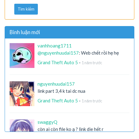
Tìm kiếm
Bình luận mới
vanhhoang1711
@nguyenhuudai157
: Web chết rồi hẹ hẹ
Grand Theft Auto 5
-
1 năm trước
nguyenhuudai157
link part 3,4 k tai dc nua
Grand Theft Auto 5
-
1 năm trước
swaggyQ
còn ai còn file ko ạ ? link die hết r
X-Men Origins: Wolverine
-