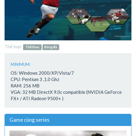
Thể loại:
Thể thao
Bóng đá
MINIMUM:
OS: Windows 2000/XP/Vista/7
CPU: Pentium 3 ,1.0 Ghz
RAM: 256 MB
VGA: 32 MB DirectX 9.0c compatible (NVIDIA GeForce
FX+ / ATI Radeon 9500+ )
Game cùng series