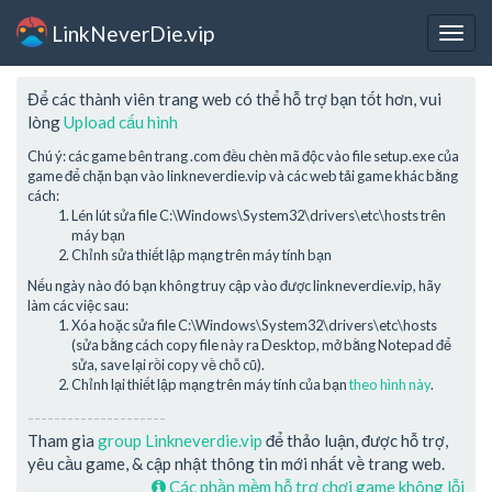
LinkNeverDie.vip
Togg
navig
Để các thành viên trang web có thể hỗ trợ bạn tốt hơn, vui
lòng
Upload cấu hình
Chú ý: các game bên trang .com đều chèn mã độc vào file setup.exe của
game để chặn bạn vào linkneverdie.vip và các web tải game khác bằng
cách:
Lén lút sửa file C:\Windows\System32\drivers\etc\hosts trên
máy bạn
Chỉnh sửa thiết lập mạng trên máy tính bạn
Nếu ngày nào đó bạn không truy cập vào được linkneverdie.vip, hãy
làm các việc sau:
Xóa hoặc sửa file C:\Windows\System32\drivers\etc\hosts
(sửa bằng cách copy file này ra Desktop, mở bằng Notepad để
sửa, save lại rồi copy về chỗ cũ).
Chỉnh lại thiết lập mạng trên máy tính của bạn
theo hình này
.
---------------------
Tham gia
group Linkneverdie.vip
để thảo luận, được hỗ trợ,
yêu cầu game, & cập nhật thông tin mới nhất về trang web.
Các phần mềm hỗ trợ chơi game không lỗi