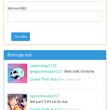
Nhỏ hơn (MB):
Tìm kiếm
Bình luận mới
vanhhoang1711
@nguyenhuudai157
: Web chết rồi hẹ hẹ
Grand Theft Auto 5
-
1 năm trước
nguyenhuudai157
link part 3,4 k tai dc nua
Grand Theft Auto 5
-
1 năm trước