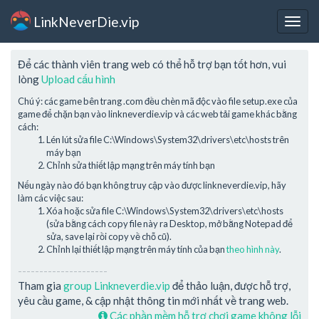
LinkNeverDie.vip
Togg
navig
Để các thành viên trang web có thể hỗ trợ bạn tốt hơn, vui
lòng
Upload cấu hình
Chú ý: các game bên trang .com đều chèn mã độc vào file setup.exe của
game để chặn bạn vào linkneverdie.vip và các web tải game khác bằng
cách:
Lén lút sửa file C:\Windows\System32\drivers\etc\hosts trên
máy bạn
Chỉnh sửa thiết lập mạng trên máy tính bạn
Nếu ngày nào đó bạn không truy cập vào được linkneverdie.vip, hãy
làm các việc sau:
Xóa hoặc sửa file C:\Windows\System32\drivers\etc\hosts
(sửa bằng cách copy file này ra Desktop, mở bằng Notepad để
sửa, save lại rồi copy về chỗ cũ).
Chỉnh lại thiết lập mạng trên máy tính của bạn
theo hình này
.
---------------------
Tham gia
group Linkneverdie.vip
để thảo luận, được hỗ trợ,
yêu cầu game, & cập nhật thông tin mới nhất về trang web.
Các phần mềm hỗ trợ chơi game không lỗi