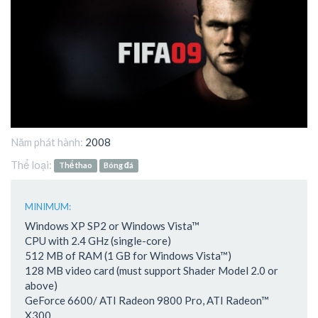
Năm phát hành:
2008
Thể loại:
Thể thao
Bóng đá
MINIMUM:
Windows XP SP2 or Windows Vista™
CPU with 2.4 GHz (single-core)
512 MB of RAM (1 GB for Windows Vista™)
128 MB video card (must support Shader Model 2.0 or
above)
GeForce 6600/ ATI Radeon 9800 Pro, ATI Radeon™
X300