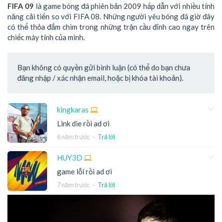
FIFA 09
là game bóng đá phiên bản 2009 hấp dẫn với nhiều tính
năng cải tiến so với FIFA 08. Những người yêu bóng đá giờ đây
có thể thỏa đắm chìm trong những trận cầu đỉnh cao ngay trên
chiếc máy tính của mình.
Bạn không có quyền gửi bình luận (có thể do bạn chưa
đăng nhập / xác nhận email, hoặc bị khóa tài khoản).
kingkaras
Link die rồi ad ơi
6 năm trước
·
Trả lời
HUY3D
game lỗi rồi ad ơi
7 năm trước
·
Trả lời