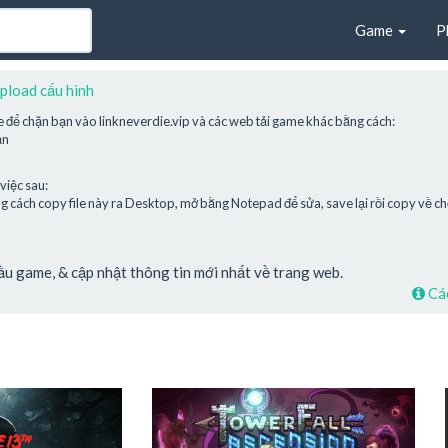
Game
P
pload cấu hình
e để chặn bạn vào linkneverdie.vip và các web tải game khác bằng cách:
ạn
việc sau:
cách copy file này ra Desktop, mở bằng Notepad để sửa, save lại rồi copy về chỗ
cầu game, & cập nhật thông tin mới nhất về trang web.
Các