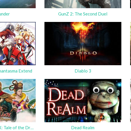
under
GunZ 2: The Second Duel
hantasma Extend
Diablo 3
Age of Mythology EX: Tale of the Dragon
Dead Realm