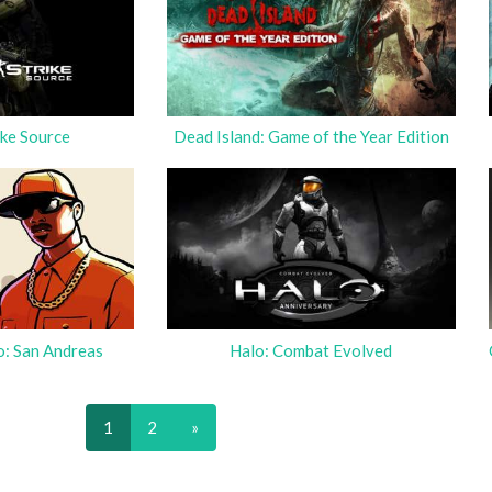
ike Source
Dead Island: Game of the Year Edition
o: San Andreas
Halo: Combat Evolved
1
2
»