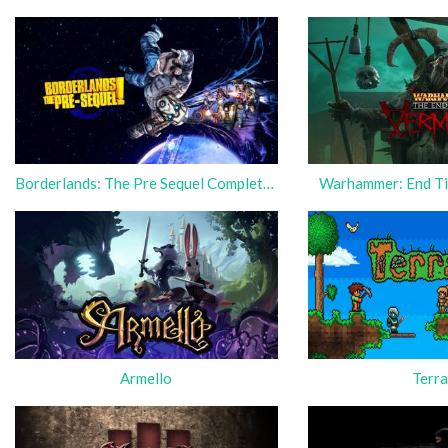
Borderlands: The Pre Sequel Complete Edition
Warhammer: End Ti
Armello
Terra