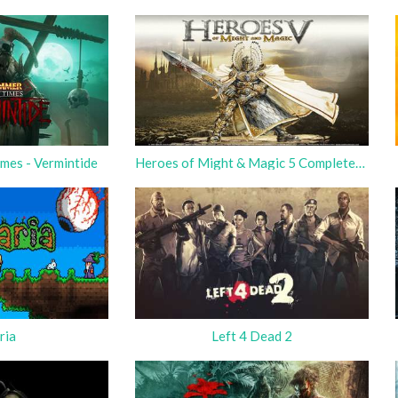
mes - Vermintide
Heroes of Might & Magic 5 Completed Edition
ria
Left 4 Dead 2