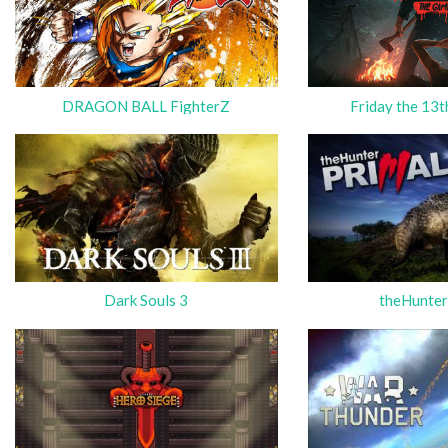
DRAGON BALL FighterZ
Friday the 13
Dark Souls 3
theHunter