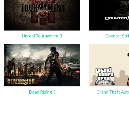
Unreal Tournament 3
Counter Str
Dead Rising 3
Grand Theft Aut