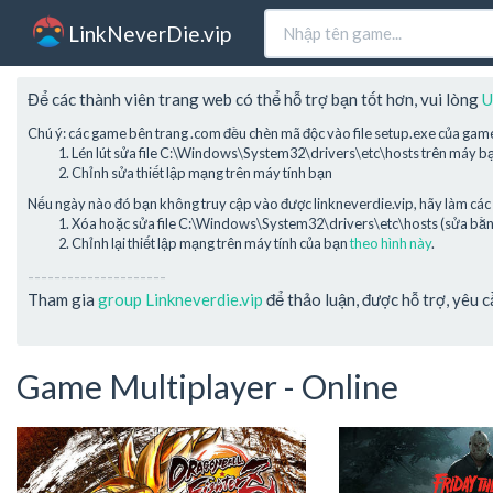
LinkNeverDie.vip
Để các thành viên trang web có thể hỗ trợ bạn tốt hơn, vui lòng
U
Chú ý: các game bên trang .com đều chèn mã độc vào file setup.exe của gam
Lén lút sửa file C:\Windows\System32\drivers\etc\hosts trên máy b
Chỉnh sửa thiết lập mạng trên máy tính bạn
Nếu ngày nào đó bạn không truy cập vào được linkneverdie.vip, hãy làm các 
Xóa hoặc sửa file C:\Windows\System32\drivers\etc\hosts (sửa bằng 
Chỉnh lại thiết lập mạng trên máy tính của bạn
theo hình này
.
---------------------
Tham gia
group Linkneverdie.vip
để thảo luận, được hỗ trợ, yêu 
Game Multiplayer - Online