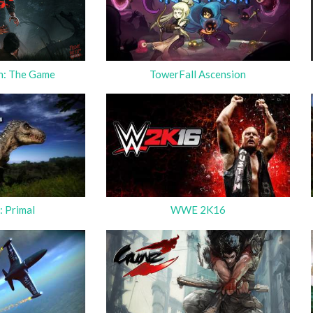
th: The Game
TowerFall Ascension
: Primal
WWE 2K16