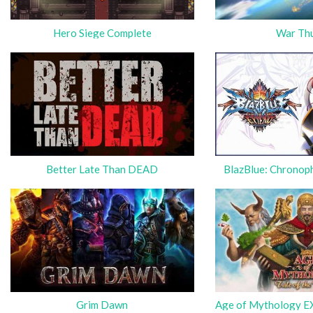
Hero Siege Complete
War Th
Better Late Than DEAD
BlazBlue: Chronop
Grim Dawn