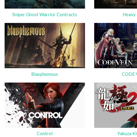
Sniper Ghost Warrior Contracts
Heavy 
Blasphemous
CODE 
Control
Yakuza K