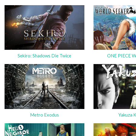
Sekiro: Shadows Die Twice
ONE PIECE Wo
Metro Exodus
Yakuza 