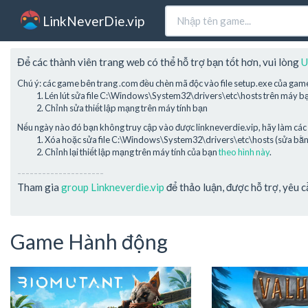
LinkNeverDie.vip
Để các thành viên trang web có thể hỗ trợ bạn tốt hơn, vui lòng
U
Chú ý: các game bên trang .com đều chèn mã độc vào file setup.exe của gam
Lén lút sửa file C:\Windows\System32\drivers\etc\hosts trên máy b
Chỉnh sửa thiết lập mạng trên máy tính bạn
Nếu ngày nào đó bạn không truy cập vào được linkneverdie.vip, hãy làm các 
Xóa hoặc sửa file C:\Windows\System32\drivers\etc\hosts (sửa bằng 
Chỉnh lại thiết lập mạng trên máy tính của bạn
theo hình này
.
---------------------
Tham gia
group Linkneverdie.vip
để thảo luận, được hỗ trợ, yêu 
Game Hành động