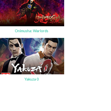
Onimusha: Warlords
Yakuza 0