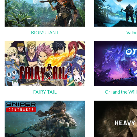
BIOMUTANT
Valh
FAIRY TAIL
Ori and the Wil