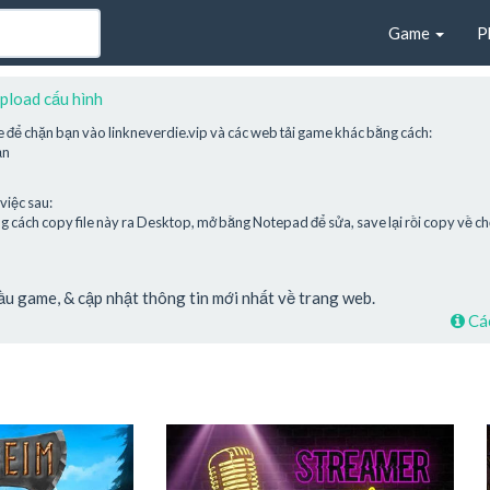
Game
P
pload cấu hình
e để chặn bạn vào linkneverdie.vip và các web tải game khác bằng cách:
ạn
việc sau:
cách copy file này ra Desktop, mở bằng Notepad để sửa, save lại rồi copy về chỗ
cầu game, & cập nhật thông tin mới nhất về trang web.
Các