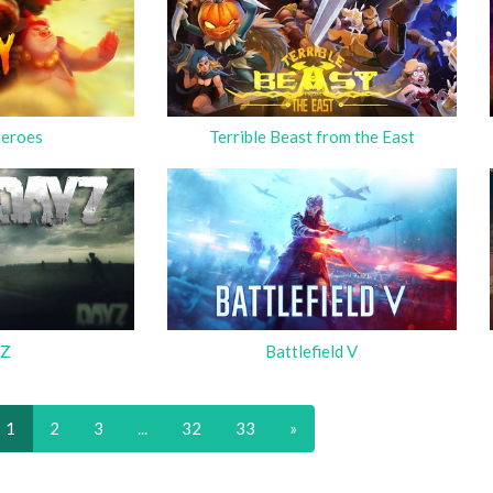
Heroes
Terrible Beast from the East
yZ
Battlefield V
1
2
3
...
32
33
»