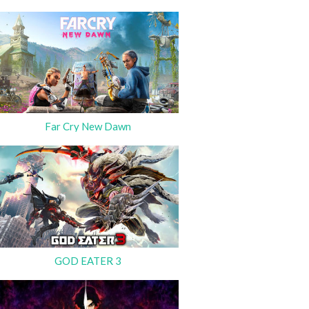
Far Cry New Dawn
GOD EATER 3