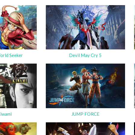
rld Seeker
Devil May Cry 5
Kiwami
JUMP FORCE