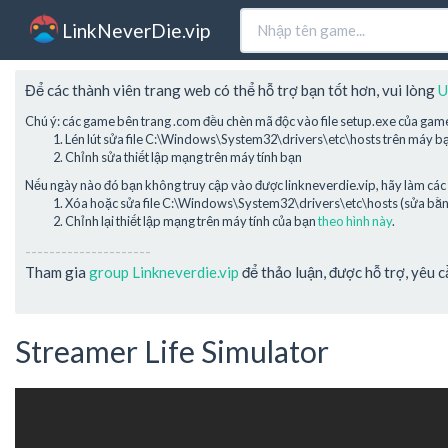
LinkNeverDie.vip
Để các thành viên trang web có thể hỗ trợ bạn tốt hơn, vui lòng
U
Chú ý: các game bên trang .com đều chèn mã độc vào file setup.exe của gam
Lén lút sửa file C:\Windows\System32\drivers\etc\hosts trên máy b
Chỉnh sửa thiết lập mạng trên máy tính bạn
Nếu ngày nào đó bạn không truy cập vào được linkneverdie.vip, hãy làm các 
Xóa hoặc sửa file C:\Windows\System32\drivers\etc\hosts (sửa bằng 
Chỉnh lại thiết lập mạng trên máy tính của bạn
theo hình này
.
---------------------
Tham gia
group Linkneverdie.vip
để thảo luận, được hỗ trợ, yêu 
Streamer Life Simulator