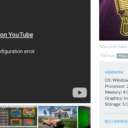
Năm phát hành
Thể loại:
Phiêu
MINIMUM:
OS: Window
Processor:
Memory: 4
Graphics: I
Storage: 5 
RECOMMEND