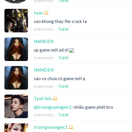
6 năm trước
·
Trả lời
toan
sao khong thay file crack ta
6 năm trước
·
Trả lời
NAMDEN
up game mới ad ơi
6 năm trước
·
Trả lời
NAMDEN
sao vx chưa có game mới ạ
6 năm trước
·
Trả lời
TyuhTein
@truongvuongmc1
: nhiều game phết bro
6 năm trước
·
Trả lời
truongvuongmc1