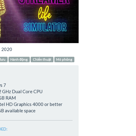
:
2020
 lưu
Hành động
Chiến thuật
Mô phỏng
s 7
 2 GHz Dual Core CPU
 GB RAM
ntel HD Graphics 4000 or better
GB available space
ED: