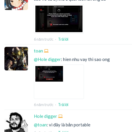
6 năm trước
·
Trả lời
toan
@Hole digger
: hien nhu vay thi sao ong
6 năm trước
·
Trả lời
Hole digger
@toan
: vì đây là bản portable