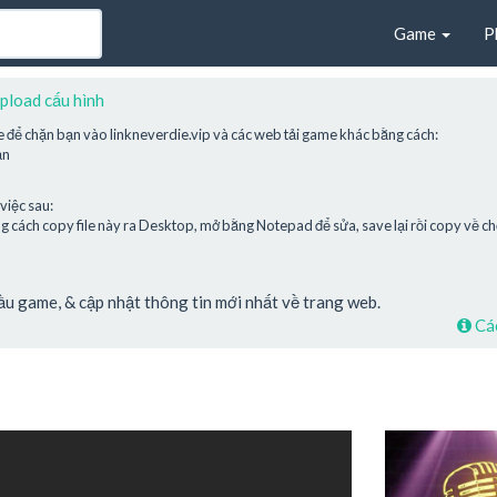
Game
P
pload cấu hình
e để chặn bạn vào linkneverdie.vip và các web tải game khác bằng cách:
ạn
việc sau:
cách copy file này ra Desktop, mở bằng Notepad để sửa, save lại rồi copy về chỗ
cầu game, & cập nhật thông tin mới nhất về trang web.
Các