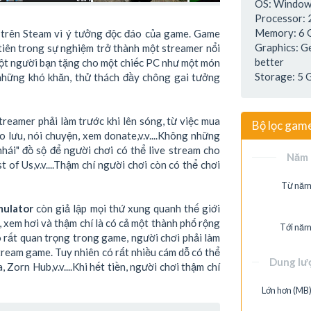
OS: Window
Processor: 
Memory: 6
 trên Steam vì ý tưởng độc đáo của game. Game
Graphics: 
tiên trong sự nghiệm trở thành một streamer nổi
better
 một người bạn tặng cho một chiếc PC như một món
Storage: 5 
 những khó khăn, thử thách đầy chông gai tưởng
treamer phải làm trước khi lên sóng, từ việc mua
Bộ lọc gam
 lưu, nói chuyện, xem donate,v.v....Không những
hái" đồ sộ để người chơi có thể live stream cho
Năm 
of Us,v.v....Thậm chí người chơi còn có thể chơi
Từ năm
mulator
còn giả lập mọi thứ xung quanh thế giới
, xem hơi và thậm chí là có cả một thành phố rộng
Tới năm
ó rất quan trọng trong game, người chơi phải làm
 stream game. Tuy nhiên có rất nhiều cám dỗ có thể
Dung lư
 Zorn Hub,v.v....Khi hết tiền, người chơi thậm chí
Lớn hơn (MB)