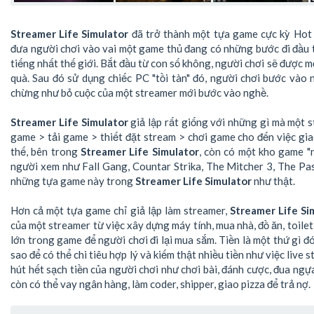
Streamer Life Simulator
đã trở thành một tựa game cực kỳ Hot
đưa người chơi vào vai một game thủ đang có những bước đi đầu 
tiếng nhất thế giới. Bắt đầu từ con số không, người chơi sẽ được
quà. Sau đó sử dụng chiếc PC "tồi tàn" đó, người chơi bước vào
chừng như bỏ cuộc của một streamer mới bước vào nghề.
Streamer Life Simulator
giả lập rất giống với những gì mà một s
game > tải game > thiết đặt stream > chơi game cho đến việc giao
thế, bên trong
Streamer Life Simulator
, còn có một kho game "n
người xem như Fall Gang, Countar Strika, The Mitcher 3, The Past 
những tựa game này trong
Streamer Life Simulator
như thật.
Hơn cả một tựa game chỉ giả lập làm streamer,
Streamer Life Si
của một streamer từ việc xây dựng máy tính, mua nhà, đồ ăn, toilet
lớn trong game để người chơi đi lại mua sắm. Tiền là một thứ gì đ
sao để có thể chi tiêu hợp lý và kiếm thật nhiều tiền như việc live
hút hết sạch tiền của người chơi như chơi bài, đánh cược, đua ngựa,
còn có thể vay ngân hàng, làm coder, shipper, giao pizza để trả nợ.