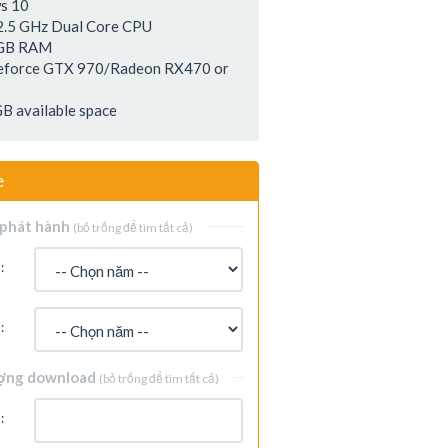
s 10
2.5 GHz Dual Core CPU
 GB RAM
Geforce GTX 970/Radeon RX470 or
GB available space
e
phát hành
(bỏ trống để tìm tất cả)
:
:
ợng download
(bỏ trống để tìm tất cả)
: