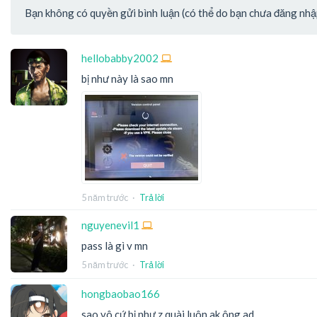
Bạn không có quyền gửi bình luận (có thể do bạn chưa đăng nhập 
hellobabby2002
bị như này là sao mn
5 năm trước
·
Trả lời
nguyenevil1
pass là gì v mn
5 năm trước
·
Trả lời
hongbaobao166
sao vô cứ bị như z quài luôn ak ông ad