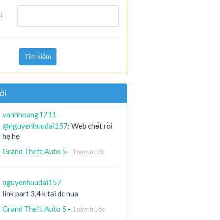
:
Tìm kiếm
ới
vanhhoang1711
@nguyenhuudai157
: Web chết rồi
hẹ hẹ
Grand Theft Auto 5
-
1 năm trước
nguyenhuudai157
link part 3,4 k tai dc nua
Grand Theft Auto 5
-
1 năm trước