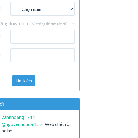
:
ợng download
(bỏ trống để tìm tất cả)
:
:
Tìm kiếm
ới
vanhhoang1711
@nguyenhuudai157
: Web chết rồi
hẹ hẹ