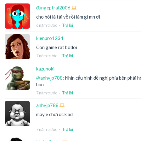
đungeptrai2006
cho hỏi là tải về rồi làm gì mn ơi
6 năm trước
·
Trả lời
kienpro1234
Con game rat bodoi
7 năm trước
·
Trả lời
kazunoki
@anhvjp788
: Nhìn cấu hình đề nghị phía bên phải
bạn
7 năm trước
·
Trả lời
anhvjp788
máy e chơi đc k ad
7 năm trước
·
Trả lời