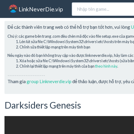
LinkNeverDie.vip
Để các thành viên trang web có thể hỗ trợ bạn tốt hơn, vui lòng
U
Chú ý: các game bên trang .com đều chèn mã độc vào file setup.exe của gam
Lén lút sửa file C:\Windows\System32\drivers\etc\hosts trên máy b
Chỉnh sửa thiết lập mạng trên máy tính bạn
Nếu ngày nào đó bạn không truy cập vào được linkneverdie.vip, hãy làm các 
Xóa hoặc sửa file C:\Windows\System32\drivers\etc\hosts (sửa bằng 
Chỉnh lại thiết lập mạng trên máy tính của bạn
theo hình này
.
---------------------
Tham gia
group Linkneverdie.vip
để thảo luận, được hỗ trợ, yêu 
Darksiders Genesis