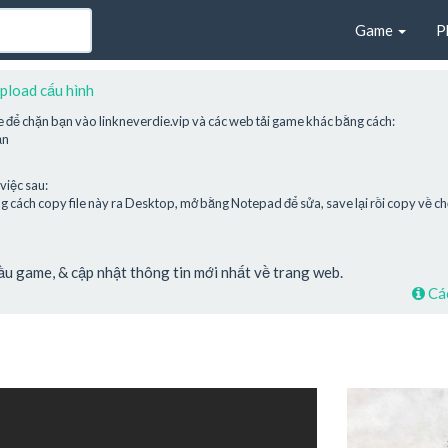
Game
P
pload cấu hình
e để chặn bạn vào linkneverdie.vip và các web tải game khác bằng cách:
ạn
việc sau:
cách copy file này ra Desktop, mở bằng Notepad để sửa, save lại rồi copy về chỗ
cầu game, & cập nhật thông tin mới nhất về trang web.
Các