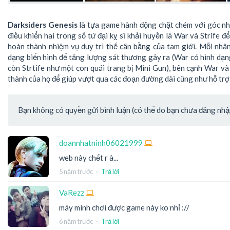
Darksiders Genesis
là tựa game hành động chặt chém với góc nh
điều khiển hai trong số tứ đại kỵ sĩ khải huyền là War và Strife 
hoàn thành nhiệm vụ duy trì thế cân bằng của tam giới. Mỗi nhân
dạng biến hình để tăng lượng sát thương gây ra (War có hình dạ
còn Strtife như một con quái trang bị Mini Gun), bên cạnh War và 
thành của họ để giúp vượt qua các đoạn đường dài cũng như hỗ trợ 
Bạn không có quyền gửi bình luận (có thể do bạn chưa đăng nhập 
doannhatninh06021999
web này chết r à...
5 năm trước
·
Trả lời
VaRezz
máy mình chơi được game này ko nhỉ ://
6 năm trước
·
Trả lời