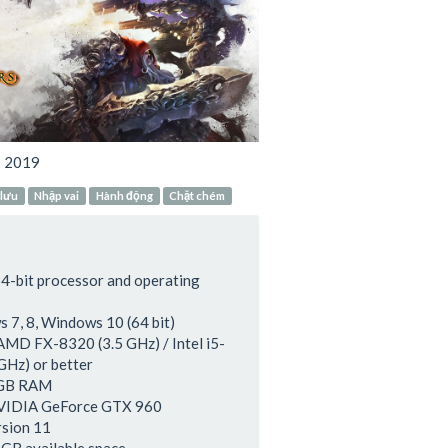
:
2019
 lưu
Nhập vai
Hành động
Chặt chém
64-bit processor and operating
 7, 8, Windows 10 (64 bit)
AMD FX-8320 (3.5 GHz) / Intel i5-
GHz) or better
 GB RAM
NVIDIA GeForce GTX 960
rsion 11