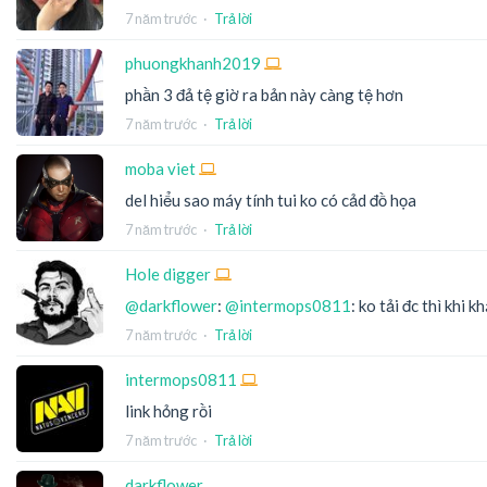
7 năm trước
·
Trả lời
phuongkhanh2019
phần 3 đả tệ giờ ra bản này càng tệ hơn
7 năm trước
·
Trả lời
moba viet
del hiểu sao máy tính tui ko có cảd đồ họa
7 năm trước
·
Trả lời
Hole digger
@darkflower
:
@intermops0811
: ko tải đc thì khi 
7 năm trước
·
Trả lời
intermops0811
link hỏng rồi
7 năm trước
·
Trả lời
darkflower