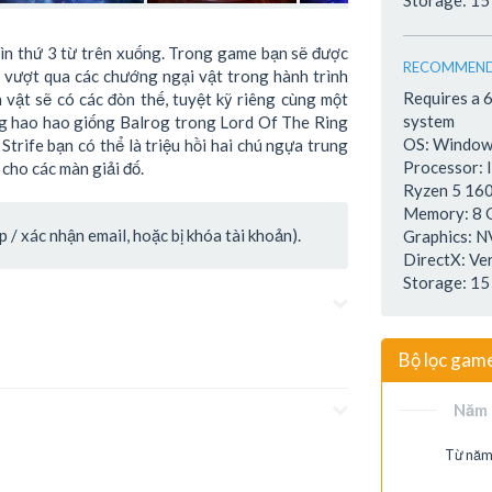
Storage: 15
ìn thứ 3 từ trên xuống. Trong game bạn sẽ được
RECOMMEND
để vượt qua các chướng ngại vật trong hành trình
Requires a 
 vật sẽ có các đòn thế, tuyệt kỹ riêng cùng một
system
ng hao hao giống Balrog trong Lord Of The Ring
OS: Windows
Strife bạn có thể là triệu hồi hai chú ngựa trung
Processor: 
cho các màn giải đố.
Ryzen 5 160
Memory: 8
/ xác nhận email, hoặc bị khóa tài khoản).
Graphics: 
DirectX: Ve
Storage: 15
Bộ lọc gam
Năm 
Từ năm