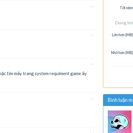
Tới năm
Dung lư
Lớn hơn (MB)
Nhỏ hơn (MB)
 hoặc tìm mấy trang system requiment game ấy
Bình luận m