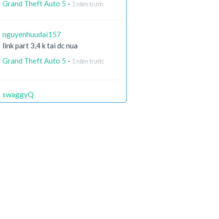
Grand Theft Auto 5
-
1 năm trước
nguyenhuudai157
link part 3,4 k tai dc nua
Grand Theft Auto 5
-
1 năm trước
swaggyQ
còn ai còn file ko ạ ? link die hết r
X-Men Origins: Wolverine
-
2 năm
trước
Hieugaming204
part 4 bị lỗi rồi ạ
ARK: Survival Evolved
-
2 năm trước