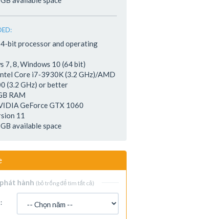
 GB available space
ED:
64-bit processor and operating
 7, 8, Windows 10 (64 bit)
Intel Core i7-3930K (3.2 GHz)/AMD
0 (3.2 GHz) or better
 GB RAM
NVIDIA GeForce GTX 1060
rsion 11
 GB available space
e
phát hành
(bỏ trống để tìm tất cả)
: