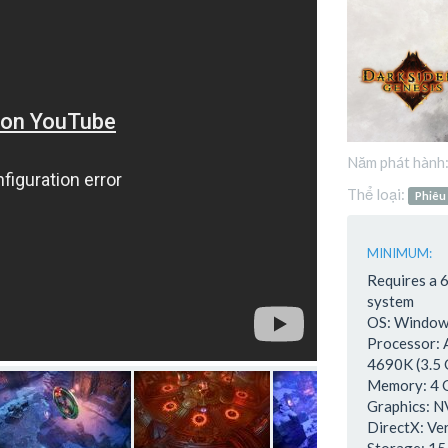
Năm phát hành
Thể loại:
Phiêu
MINIMUM:
Requires a 
system
OS: Windows
Processor: 
4690K (3.5 
Memory: 4
Graphics: 
DirectX: Ve