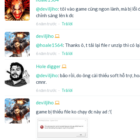
@deviljiho
: tôi vào game cũng ngon lành, mà bị lỗi
chỉnh sáng lên k đc
6 năm trước
·
Trả lời
deviljiho
@hoale1564
: Thanks ô, t tải lại file r unzip thì có l
6 năm trước
·
Trả lời
Hole digger
@deviljiho
: bảo rồi, do ông cài thiếu soft hỗ trợ, h
cmnr.
6 năm trước
·
Trả lời
deviljiho
game bị thiếu file ko chạy đc này ad :'(