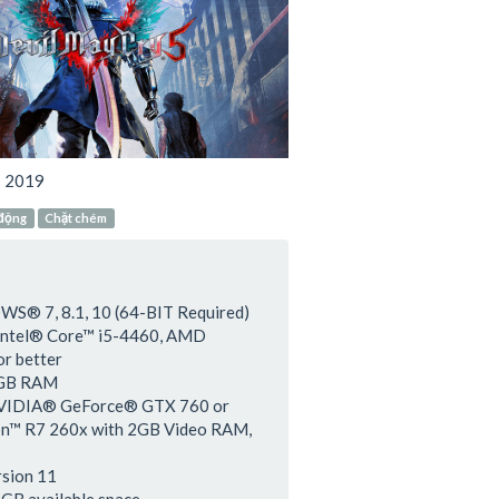
:
2019
động
Chặt chém
S® 7, 8.1, 10 (64-BIT Required)
 Intel® Core™ i5-4460, AMD
r better
 GB RAM
NVIDIA® GeForce® GTX 760 or
™ R7 260x with 2GB Video RAM,
rsion 11