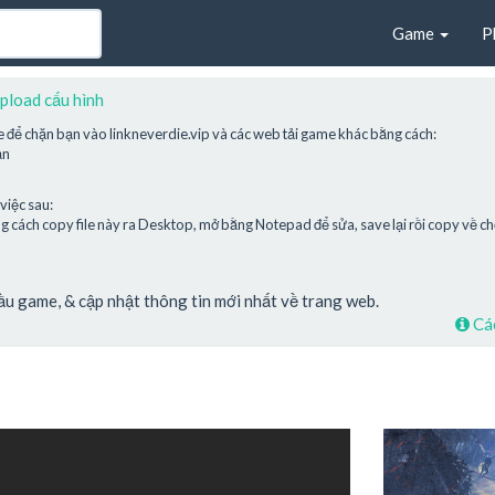
Game
P
pload cấu hình
e để chặn bạn vào linkneverdie.vip và các web tải game khác bằng cách:
ạn
việc sau:
cách copy file này ra Desktop, mở bằng Notepad để sửa, save lại rồi copy về chỗ
cầu game, & cập nhật thông tin mới nhất về trang web.
Các