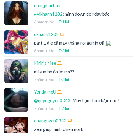
dangphuchuu
@dkhanh1202
: mình down dc r đấy bác
6 năm trước
·
Trả lời
dkhanh1202
part 1 die cả mấy tháng rồi admin ơiii
6 năm trước
·
Trả lời
Kirin's Mee
máy mình ổn ko mn??
7 năm trước
·
Trả lời
YondaimeU
@quynguyen0343
: Máy bạn chơi được nhé !
7 năm trước
·
Trả lời
quynguyen0343
xem giup minh chien noi k