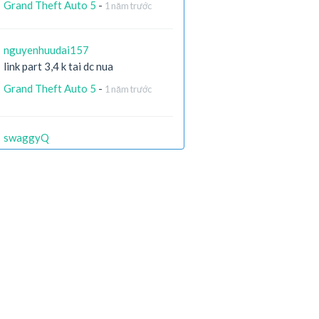
Grand Theft Auto 5
-
1 năm trước
nguyenhuudai157
link part 3,4 k tai dc nua
Grand Theft Auto 5
-
1 năm trước
swaggyQ
còn ai còn file ko ạ ? link die hết r
X-Men Origins: Wolverine
-
2 năm
trước
Hieugaming204
part 4 bị lỗi rồi ạ
ARK: Survival Evolved
-
2 năm trước