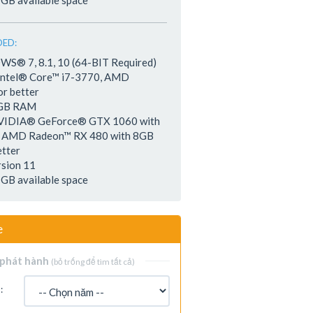
 GB available space
ED:
S® 7, 8.1, 10 (64-BIT Required)
 Intel® Core™ i7-3770, AMD
r better
 GB RAM
NVIDIA® GeForce® GTX 1060 with
 AMD Radeon™ RX 480 with 8GB
tter
rsion 11
 GB available space
e
phát hành
(bỏ trống để tìm tất cả)
: