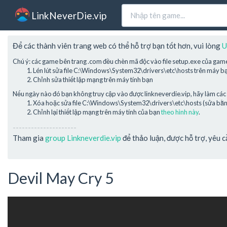
LinkNeverDie.vip
Để các thành viên trang web có thể hỗ trợ bạn tốt hơn, vui lòng
U
Chú ý: các game bên trang .com đều chèn mã độc vào file setup.exe của gam
Lén lút sửa file C:\Windows\System32\drivers\etc\hosts trên máy b
Chỉnh sửa thiết lập mạng trên máy tính bạn
Nếu ngày nào đó bạn không truy cập vào được linkneverdie.vip, hãy làm các 
Xóa hoặc sửa file C:\Windows\System32\drivers\etc\hosts (sửa bằng 
Chỉnh lại thiết lập mạng trên máy tính của bạn
theo hình này
.
---------------------
Tham gia
group Linkneverdie.vip
để thảo luận, được hỗ trợ, yêu 
Devil May Cry 5