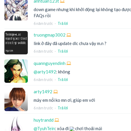
anhtuan123t
down game nhưng khi khởi động lại không tạo đượ
FAQs rồi
6 năm trước
·
Trả lời
truongmap3002
link ở đây đã update dlc chưa vậy m.n ?
6 năm trước
·
Trả lời
quannguyendinh
@arty1492
: không
6 năm trước
·
Trả lời
arty1492
máy em nổi ko mn ơi, giúp em với
6 năm trước
·
Trả lời
huytrandd
@TyuhTein
: xõa đi
chơi thoải mái