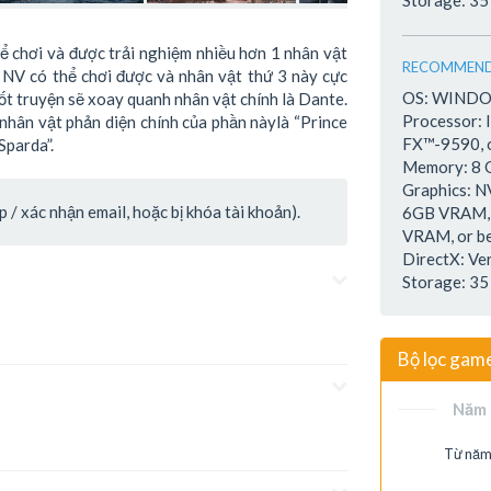
Storage: 35
ể chơi và được trải nghiệm nhiều hơn 1 nhân vật
RECOMMEND
 NV có thể chơi được và nhân vật thứ 3 này cực
OS: WINDOW
ốt truyện sẽ xoay quanh nhân vật chính là Dante.
Processor:
nhân vật phản diện chính của phần nàylà “Prince
FX™-9590, o
Sparda”.
Memory: 8
Graphics: 
/ xác nhận email, hoặc bị khóa tài khoản).
6GB VRAM,
VRAM, or be
DirectX: Ve
Storage: 35
Bộ lọc gam
Năm 
Từ năm