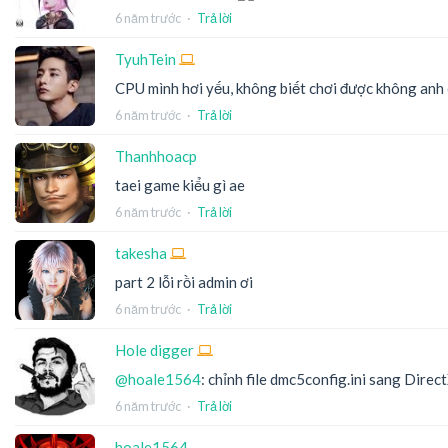
6 năm trước
·
Trả lời
TyuhTein
CPU mình hơi yếu, không biết chơi được không anh
6 năm trước
·
Trả lời
Thanhhoacp
taei game kiểu gì ae
6 năm trước
·
Trả lời
takesha
part 2 lỗi rồi admin ơi
6 năm trước
·
Trả lời
Hole digger
@hoale1564
: chỉnh file dmc5config.ini sang Direct
6 năm trước
·
Trả lời
hoale1564