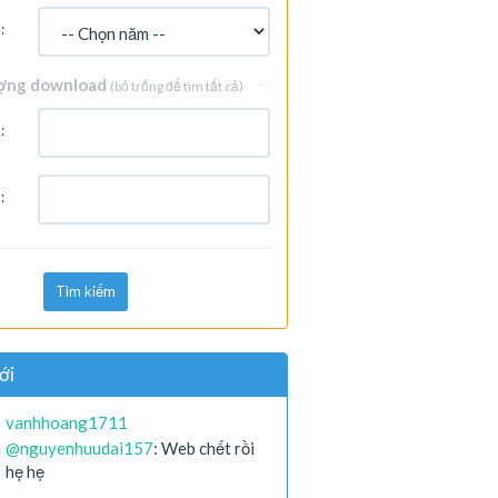
:
ợng download
(bỏ trống để tìm tất cả)
:
:
Tìm kiếm
ới
vanhhoang1711
@nguyenhuudai157
: Web chết rồi
hẹ hẹ