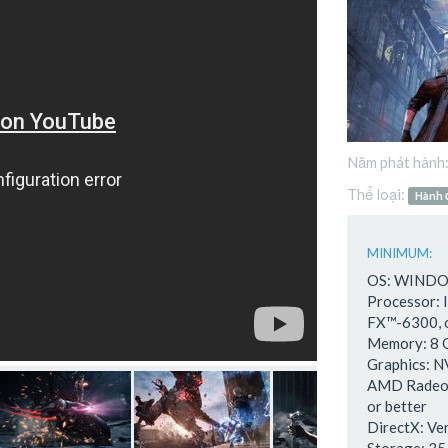
Năm phát hành
Thể loại:
Hành 
MINIMUM:
OS: WINDOW
Processor:
FX™-6300, o
Memory: 8
Graphics: 
AMD Radeon
or better
DirectX: Ve