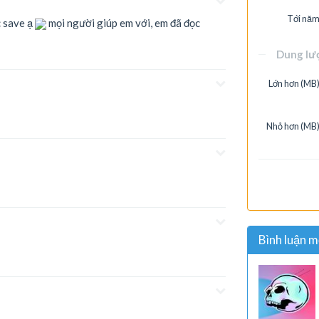
Tới năm
c save ạ
mọi người giúp em với, em đã đọc
Dung lư
Lớn hơn (MB)
Nhỏ hơn (MB)
Bình luận m