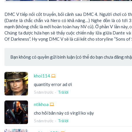
DMC V tiếp nối cốt truyển, bối cảnh sau DMC 4. Người chơi có th
(Dante là chắc chắn và Nero có khả năng…) Nghe đồn là có tới 3
mạnh (không chắc là mới hoàn toàn hay NV cũ). Ở phần V lần này, c
Chúng ta được hứa hẹn sẽ thấy cuộc chiến nảy lửa giữa Dante và 
Of Darkness”. Hy vọng DMC V sẽ là cái kết cho storyline “Sons of 
Bạn không có quyền gửi bình luận (có thể do bạn chưa đăng nhập 
khoi114
quantity error ad ơi
5 năm trước
·
Trả lời
ntikhoa
cho hỏi bản này có virgil ko vậy
5 năm trước
·
Trả lời