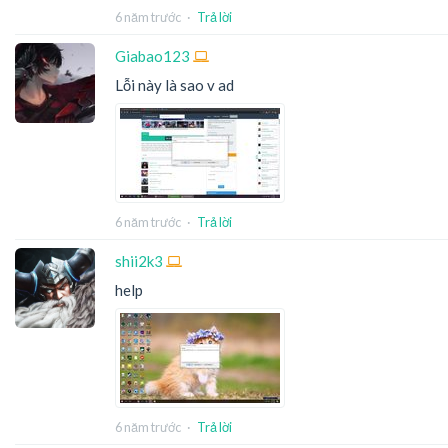
6 năm trước
·
Trả lời
Giabao123
Lỗi này là sao v ad
6 năm trước
·
Trả lời
shii2k3
help
6 năm trước
·
Trả lời