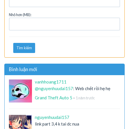
Nhỏ hơn (MB):
Tìm kiếm
Bình luận mới
vanhhoang1711
@nguyenhuudai157
: Web chết rồi hẹ hẹ
Grand Theft Auto 5
-
1 năm trước
nguyenhuudai157
link part 3,4 k tai dc nua