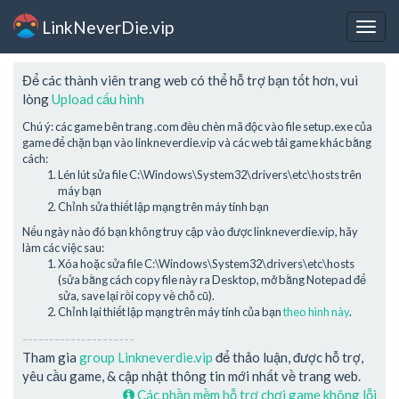
LinkNeverDie.vip
Togg
navig
Để các thành viên trang web có thể hỗ trợ bạn tốt hơn, vui
lòng
Upload cấu hình
Chú ý: các game bên trang .com đều chèn mã độc vào file setup.exe của
game để chặn bạn vào linkneverdie.vip và các web tải game khác bằng
cách:
Lén lút sửa file C:\Windows\System32\drivers\etc\hosts trên
máy bạn
Chỉnh sửa thiết lập mạng trên máy tính bạn
Nếu ngày nào đó bạn không truy cập vào được linkneverdie.vip, hãy
làm các việc sau:
Xóa hoặc sửa file C:\Windows\System32\drivers\etc\hosts
(sửa bằng cách copy file này ra Desktop, mở bằng Notepad để
sửa, save lại rồi copy về chỗ cũ).
Chỉnh lại thiết lập mạng trên máy tính của bạn
theo hình này
.
---------------------
Tham gia
group Linkneverdie.vip
để thảo luận, được hỗ trợ,
yêu cầu game, & cập nhật thông tin mới nhất về trang web.
Các phần mềm hỗ trợ chơi game không lỗi