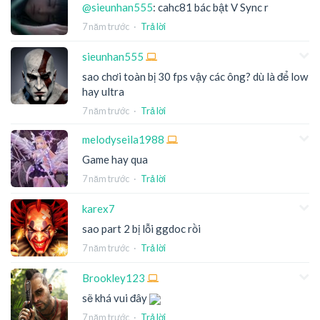
@sieunhan555
: cahc81 bác bật V Sync r
7 năm trước
·
Trả lời
sieunhan555
sao chơi toàn bị 30 fps vậy các ông? dù là để low
hay ultra
7 năm trước
·
Trả lời
melodyseila1988
Game hay qua
7 năm trước
·
Trả lời
karex7
sao part 2 bị lỗi ggdoc rồi
7 năm trước
·
Trả lời
Brookley123
sẽ khá vui đây
7 năm trước
·
Trả lời