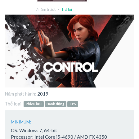
7 năm trước
·
Trả lời
Năm phát hành:
2019
Thể loại:
Phiêu lưu
Hành động
TPS
MINIMUM:
OS: Windows 7, 64-bit
Processor: Intel Core i5-4690 / AMD FX 4350