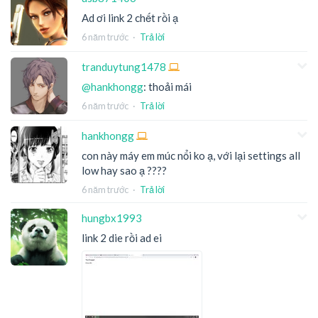
Ad ơi link 2 chết rồi ạ
6 năm trước
·
Trả lời
tranduytung1478
@hankhongg
: thoải mái
6 năm trước
·
Trả lời
hankhongg
con này máy em múc nổi ko ạ, với lại settings all
low hay sao ạ ????
6 năm trước
·
Trả lời
hungbx1993
link 2 die rồi ad ei