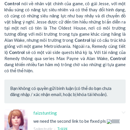
Control
nói về nhân vật chính của game, cô gái Jesse, với một
khẩu súng có năng lực siêu nhiên và có thể thay đổi hình dạng,
cô cũng có những siêu năng lực như bay nhảy và di chuyển đồ
vật bằng ý nghĩ. Jesse được cử đến tìm hiểu những bí ẩn diễn ra
tại một nơi có tên là The Oldest House, nơi có môi trường
tương đồng với môi trường trong tựa game khác cùng hãng là
Alan Wake, nhưng môi trường trong
Control
lại có cấu trúc khá
giống với một game Metroidvania. Ngoài ra, Remedy cũng tiết
lộ
Control
sẽ có một vài side quests khá kỳ lạ. Với tài năng của
Remedy thông qua series Max Payne và Alan Wake,
Control
đang khiến nhiều fan hâm mộ trông chờ vào những gì tựa game
có thể thể hiện.
Bạn không có quyền gửi bình luận (có thể do bạn chưa
đăng nhập / xác nhận email, hoặc bị khóa tài khoản).
faizstunting
we need the second link to be fixed pls
(((((((
5 năm trước
·
Trả lời