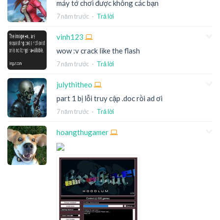
máy tớ chơi được không các bạn
7 năm trước
·
Trả lời
vinh123
wow :v crack like the flash
7 năm trước
·
Trả lời
julythitheo
part 1 bị lỗi truy cập .doc rồi ad ơi
7 năm trước
·
Trả lời
hoangthugamer