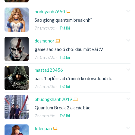
hoduyanh7650
Sao giống quantum break nhỉ
7 năm trước
·
Trả lời
desmonor
game sao sao á chơi đau mắt vãi :V
7 năm trước
·
Trả lời
masta123456
part 1 bị lỗi r ad ơi mình ko download dc
7 năm trước
·
Trả lời
phuongkhanh2019
Quantum Break 2 ak các bác
7 năm trước
·
Trả lời
lolequan