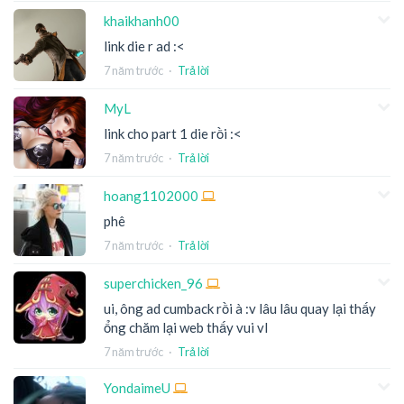
khaikhanh00
link die r ad :<
7 năm trước
·
Trả lời
MyL
link cho part 1 die rồi :<
7 năm trước
·
Trả lời
hoang1102000
phê
7 năm trước
·
Trả lời
superchicken_96
ui, ông ad cumback rồi à :v lâu lâu quay lại thấy
ổng chăm lại web thấy vui vl
7 năm trước
·
Trả lời
YondaimeU