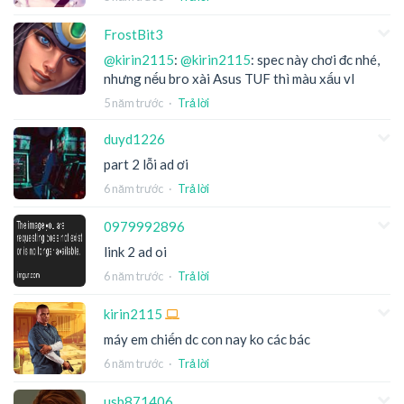
FrostBit3
@kirin2115
:
@kirin2115
: spec này chơi đc nhé,
nhưng nếu bro xài Asus TUF thì màu xấu vl
5 năm trước
·
Trả lời
duyd1226
part 2 lỗi ad ơi
6 năm trước
·
Trả lời
0979992896
link 2 ad oi
6 năm trước
·
Trả lời
kirin2115
máy em chiến dc con nay ko các bác
6 năm trước
·
Trả lời
usb871406