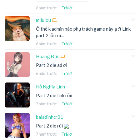
6 năm trước
·
Trả lời
milulou
Ô thế k admin nào phụ trách game này ạ :'( Link
part 2 lỗi rùi...
6 năm trước
·
Trả lời
Hoàng Đức
Part 2 die ad ơi
6 năm trước
·
Trả lời
Hồ Nghĩa Linh
Part 2 die link rồii
7 năm trước
·
Trả lời
baladinhcr01
Part 2 die rùi
7 năm trước
·
Trả lời