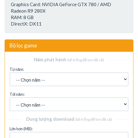
Graphics Card: NVIDIA GeForce GTX 780 / AMD
Radeon R9 280X
RAM: 8 GB
DirectX: DX11
Bộ lọc game
Năm phát hành
(bỏ trống để tìm tất cả)
Từ năm:
Tới năm:
Dung lượng download
(bỏ trống để tìm tất cả)
Lớn hơn (MB):