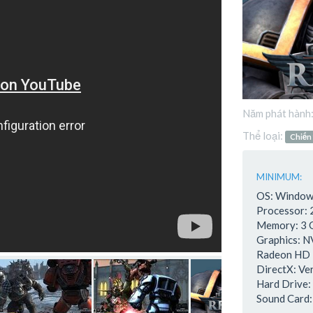
Năm phát hành
Thể loại:
Chiến 
MINIMUM:
OS: Window
Processor: 
Memory: 3
Graphics: N
Radeon HD 
DirectX: Ve
Hard Drive:
Sound Card: