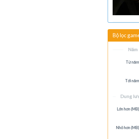
Bộ lọc gam
Năm 
Từ năm
Tới năm
Dung lư
Lớn hơn (MB)
Nhỏ hơn (MB)