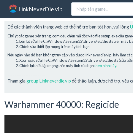
LinkNeverDie.vip
Để các thành viên trang web có thể hỗ trợ bạn tốt hơn, vui lòng
U
Chú ý: các game bên trang .com đều chèn mã độc vào file setup.exe của gam
Lén lút sửa file C:\Windows\System32\drivers\etc\hosts trên máy b
Chỉnh sửa thiết lập mạng trên máy tính bạn
Nếu ngày nào đó bạn không truy cập vào được linkneverdie.vip, hãy làm các 
Xóa hoặc sửa file C:\Windows\System32\drivers\etc\hosts (sửa bằng 
Chỉnh lại thiết lập mạng trên máy tính của bạn
theo hình này
.
---------------------
Tham gia
group Linkneverdie.vip
để thảo luận, được hỗ trợ, yêu 
Warhammer 40000: Regicide