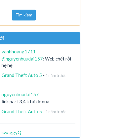
Tìm kiếm
ới
vanhhoang1711
@nguyenhuudai157
: Web chết rồi
hẹ hẹ
Grand Theft Auto 5
-
1 năm trước
nguyenhuudai157
link part 3,4 k tai dc nua
Grand Theft Auto 5
-
1 năm trước
swaggyQ