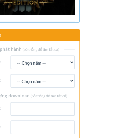
e
phát hành
(bỏ trống để tìm tất cả)
:
:
ợng download
(bỏ trống để tìm tất cả)
:
: