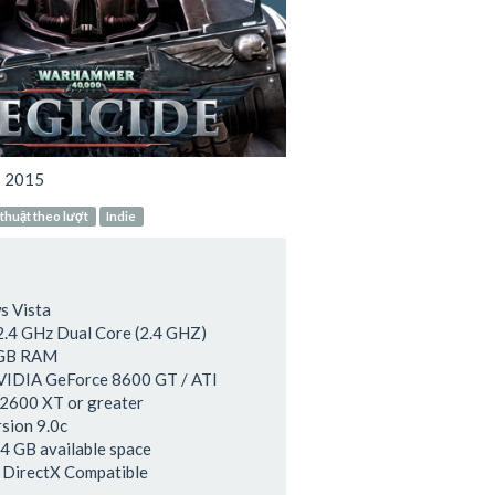
:
2015
thuật theo lượt
Indie
s Vista
2.4 GHz Dual Core (2.4 GHZ)
 GB RAM
VIDIA GeForce 8600 GT / ATI
2600 XT or greater
rsion 9.0c
 4 GB available space
 DirectX Compatible