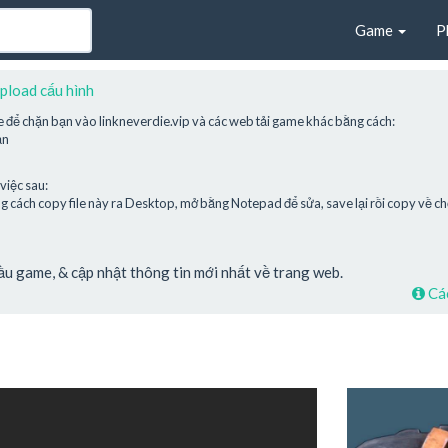
Game
P
pload cấu hình
e để chặn bạn vào linkneverdie.vip và các web tải game khác bằng cách:
ạn
việc sau:
cách copy file này ra Desktop, mở bằng Notepad để sửa, save lại rồi copy về chỗ
cầu game, & cập nhật thông tin mới nhất về trang web.
Các