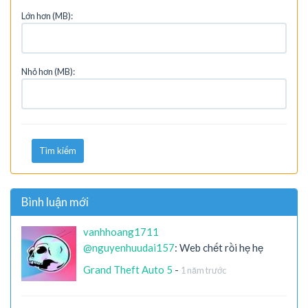
Lớn hơn (MB):
Nhỏ hơn (MB):
Tìm kiếm
Bình luận mới
vanhhoang1711
@nguyenhuudai157
: Web chết rồi hẹ hẹ
Grand Theft Auto 5
-
1 năm trước