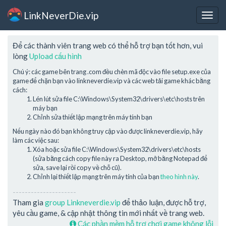
LinkNeverDie.vip
Togg
navig
Để các thành viên trang web có thể hỗ trợ bạn tốt hơn, vui
lòng
Upload cấu hình
Chú ý: các game bên trang .com đều chèn mã độc vào file setup.exe của
game để chặn bạn vào linkneverdie.vip và các web tải game khác bằng
cách:
Lén lút sửa file C:\Windows\System32\drivers\etc\hosts trên
máy bạn
Chỉnh sửa thiết lập mạng trên máy tính bạn
Nếu ngày nào đó bạn không truy cập vào được linkneverdie.vip, hãy
làm các việc sau:
Xóa hoặc sửa file C:\Windows\System32\drivers\etc\hosts
(sửa bằng cách copy file này ra Desktop, mở bằng Notepad để
sửa, save lại rồi copy về chỗ cũ).
Chỉnh lại thiết lập mạng trên máy tính của bạn
theo hình này
.
---------------------
Tham gia
group Linkneverdie.vip
để thảo luận, được hỗ trợ,
yêu cầu game, & cập nhật thông tin mới nhất về trang web.
Các phần mềm hỗ trợ chơi game không lỗi