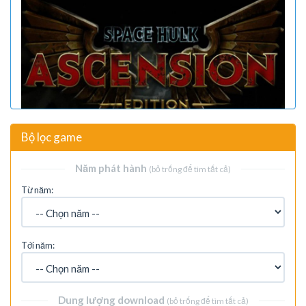
Bộ lọc game
Năm phát hành
(bỏ trống để tìm tất cả)
Từ năm:
Tới năm:
Dung lượng download
(bỏ trống để tìm tất cả)