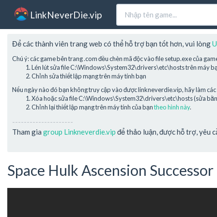
LinkNeverDie.vip
Để các thành viên trang web có thể hỗ trợ bạn tốt hơn, vui lòng
U
Chú ý: các game bên trang .com đều chèn mã độc vào file setup.exe của gam
Lén lút sửa file C:\Windows\System32\drivers\etc\hosts trên máy b
Chỉnh sửa thiết lập mạng trên máy tính bạn
Nếu ngày nào đó bạn không truy cập vào được linkneverdie.vip, hãy làm các 
Xóa hoặc sửa file C:\Windows\System32\drivers\etc\hosts (sửa bằng 
Chỉnh lại thiết lập mạng trên máy tính của bạn
theo hình này
.
---------------------
Tham gia
group Linkneverdie.vip
để thảo luận, được hỗ trợ, yêu 
Space Hulk Ascension Successor