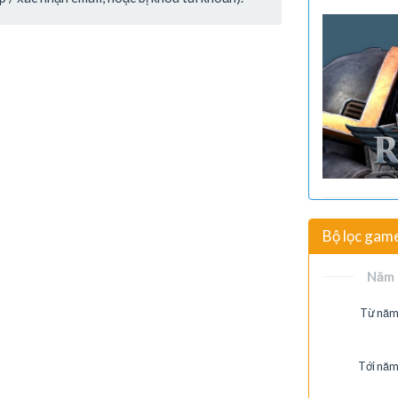
Bộ lọc gam
Năm 
Từ năm
Tới năm