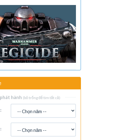
e
phát hành
(bỏ trống để tìm tất cả)
:
: