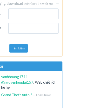
ợng download
(bỏ trống để tìm tất cả)
:
:
Tìm kiếm
ới
vanhhoang1711
@nguyenhuudai157
: Web chết rồi
hẹ hẹ
Grand Theft Auto 5
-
1 năm trước