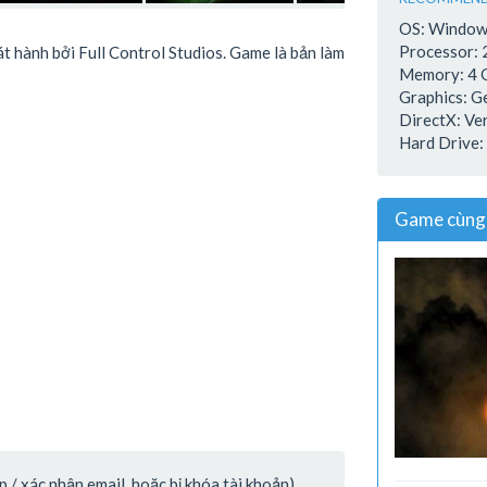
OS: Window
Processor:
t hành bởi Full Control Studios. Game là bản làm
Memory: 4
Graphics: 
DirectX: Ve
Hard Drive:
Game cùng 
/ xác nhận email, hoặc bị khóa tài khoản).