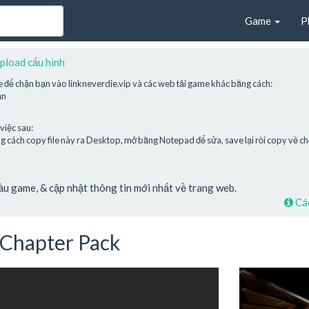
Game
P
pload cấu hình
e để chặn bạn vào linkneverdie.vip và các web tải game khác bằng cách:
ạn
việc sau:
cách copy file này ra Desktop, mở bằng Notepad để sửa, save lại rồi copy về chỗ
cầu game, & cập nhật thông tin mới nhất về trang web.
Các
 Chapter Pack