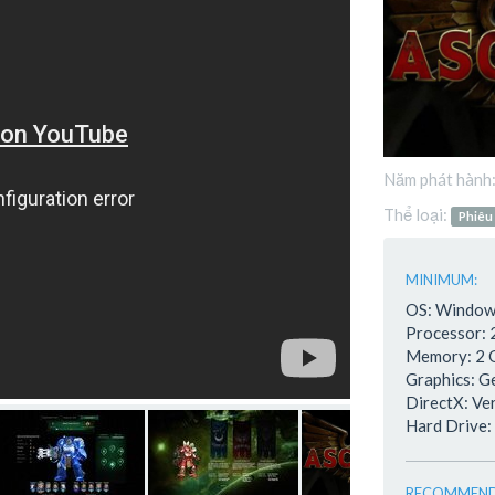
Năm phát hành
Thể loại:
Phiêu
MINIMUM:
OS: Window
Processor: 
Memory: 2
Graphics: 
DirectX: Ve
Hard Drive:
RECOMMEND