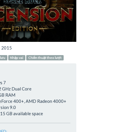
:
2015
 lưu
Nhập vai
Chiến thuật theo lượt
s 7
2 GHz Dual Core
 GB RAM
GeForce 400+, AMD Radeon 4000+
rsion 9.0
 15 GB available space
ED: