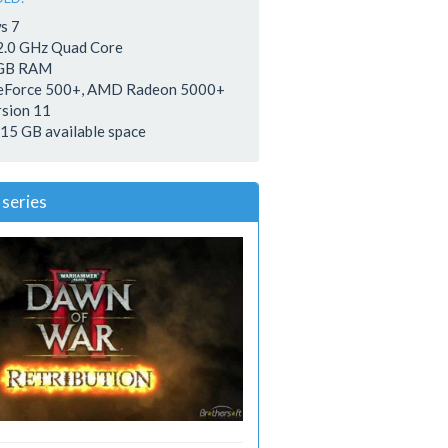
s 7
 2.0 GHz Quad Core
 GB RAM
GeForce 500+, AMD Radeon 5000+
rsion 11
 15 GB available space
series