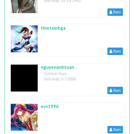
Sinh nhật: 19/10/1990
Xem
thietxinhga
Xem
nguyenanhtuan
Giới tính: Nam
Sinh nhật: 3/7/2006
Xem
nvs1996
Xem