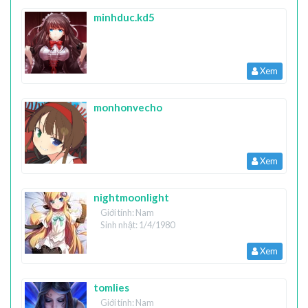
minhduc.kd5
Xem
monhonvecho
Xem
nightmoonlight
Giới tính: Nam
Sinh nhật: 1/4/1980
Xem
tomlies
Giới tính: Nam