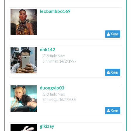
leobambbo169
Xem
nnk142
Giới tính: Nam
Sinh nhật: 14/2/1997
Xem
duongvip03
Giới tính: Nam
Sinh nhật: 16/4/2003
Xem
gikizay