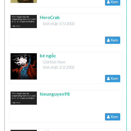
Xem
HeroCrab
Sinh nhật: 5/5/2003
Xem
bé ngốc
Giới tính: Nam
Sinh nhật: 2/2/2002
Xem
hieunguyen98
Xem