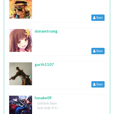
Xem
donamtrumg
Xem
garth1107
Xem
hasake09
Giới tính: Nam
Sinh nhật: 9/1/--