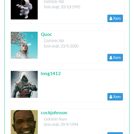
Giới tính: Nữ
Sinh nhật: 20/10/1995
Xem
Quoc
Giới tính: Nữ
Sinh nhật: 23/9/2000
Xem
long1412
Xem
cockjohnson
Giới tính: Nam
Sinh nhật: 29/9/1994