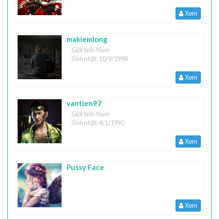
Xem
makiemlong
Giới tính: Nam
Sinh nhật: 10/9/1998
Xem
vantien97
Giới tính: Nam
Sinh nhật: 4/1/1990
Xem
Pussy Face
Xem