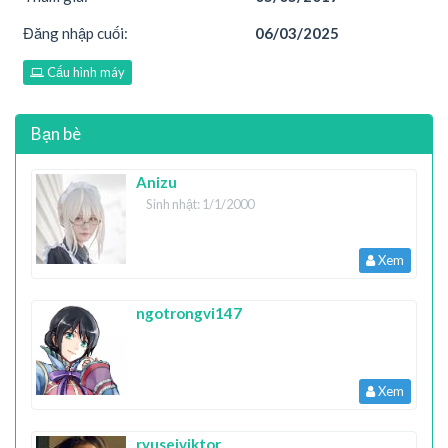
Đăng nhập cuối:
06/03/2025
Cấu hình máy
Bạn bè
Anizu
Sinh nhật: 1/1/2000
Xem
ngotrongvi147
Xem
ryuseiviktor