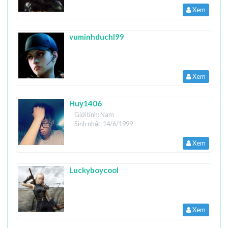
Xem
vuminhduchl99
Xem
Huy1406
Giới tính: Nam
Sinh nhật: 14/6/1999
Xem
Luckyboycool
Xem