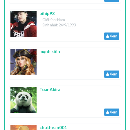
bihip93
Giới tính: Nam
Sinh nhật: 24/9/1993
Xem
mạnh kiên
Xem
ToanAkira
Xem
chuthean001