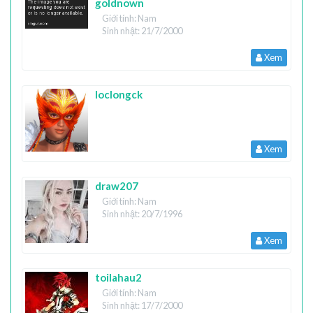
goldnown
Giới tính: Nam
Sinh nhật: 21/7/2000
Xem
loclongck
Xem
draw207
Giới tính: Nam
Sinh nhật: 20/7/1996
Xem
toilahau2
Giới tính: Nam
Sinh nhật: 17/7/2000