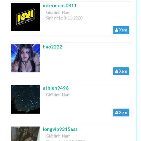
intermops0811
Giới tính: Nam
Sinh nhật: 8/11/2000
Xem
hao2222
Xem
athien9496
Giới tính: Nam
Xem
longvip9315ass
Giới tính: Nam