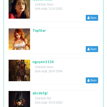
Giới tính: Nam
Sinh nhật: 12/6/2002
Xem
TopStar
Xem
nguyen1126
Giới tính: Nam
Sinh nhật: 18/9/1994
Xem
abcdefgi
Giới tính: Nữ
Sinh nhật: 19/3/2003