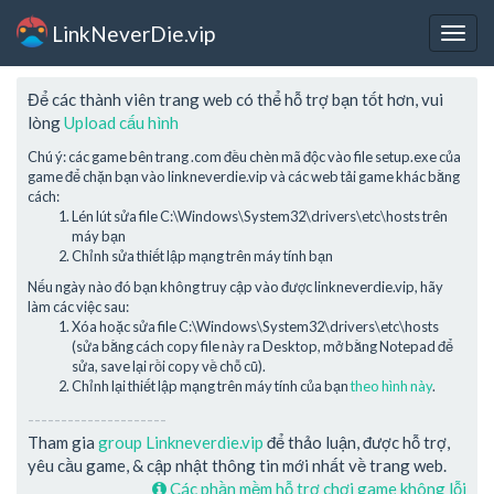
LinkNeverDie.vip
Togg
navig
Để các thành viên trang web có thể hỗ trợ bạn tốt hơn, vui
lòng
Upload cấu hình
Chú ý: các game bên trang .com đều chèn mã độc vào file setup.exe của
game để chặn bạn vào linkneverdie.vip và các web tải game khác bằng
cách:
Lén lút sửa file C:\Windows\System32\drivers\etc\hosts trên
máy bạn
Chỉnh sửa thiết lập mạng trên máy tính bạn
Nếu ngày nào đó bạn không truy cập vào được linkneverdie.vip, hãy
làm các việc sau:
Xóa hoặc sửa file C:\Windows\System32\drivers\etc\hosts
(sửa bằng cách copy file này ra Desktop, mở bằng Notepad để
sửa, save lại rồi copy về chỗ cũ).
Chỉnh lại thiết lập mạng trên máy tính của bạn
theo hình này
.
---------------------
Tham gia
group Linkneverdie.vip
để thảo luận, được hỗ trợ,
yêu cầu game, & cập nhật thông tin mới nhất về trang web.
Các phần mềm hỗ trợ chơi game không lỗi