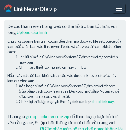
LinkNeverDie.vip
Togg
navig
Để các thành viên trang web có thể hỗ trợ bạn tốt hơn, vui
lòng
Upload cấu hình
Chú ý: các game bên trang .com đều chèn mã độc vào file setup.exe của
game để chặn bạn vào linkneverdie.vip và các web tải game khác bằng
cách:
Lén lút sửa file C:\Windows\System32\drivers\etc\hosts trên
máy bạn
Chỉnh sửa thiết lập mạng trên máy tính bạn
Nếu ngày nào đó bạn không truy cập vào được linkneverdie.vip, hãy
làm các việc sau:
Xóa hoặc sửa file C:\Windows\System32\drivers\etc\hosts
(sửa bằng cách copy file này ra Desktop, mở bằng Notepad để
sửa, save lại rồi copy về chỗ cũ).
Chỉnh lại thiết lập mạng trên máy tính của bạn
theo hình này
.
---------------------
Tham gia
group Linkneverdie.vip
để thảo luận, được hỗ trợ,
yêu cầu game, & cập nhật thông tin mới nhất về trang web.
Các phần mềm hỗ trợ chơi game không lỗi