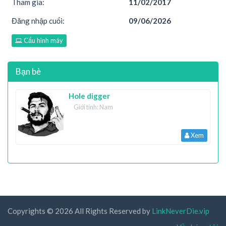
Tham gia:
11/02/2017
Đăng nhập cuối:
09/06/2026
Cấu hình máy
Bạn bè
Hole digger
Giới tính: Nam
Xem
Copyrights © 2026 All Rights Reserved by
LinkNeverDie.vip