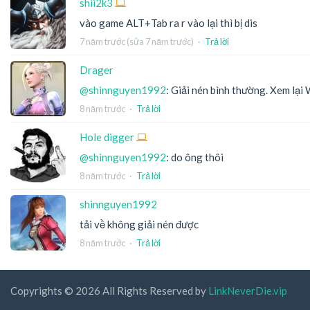
shii2k3
vào game ALT+Tab ra r vào lại thì bị dis
7 năm trước
(sửa
7 năm trước
) ·
Trả lời
Drager
@shinnguyen1992
: Giải nén bình thường. Xem lại 
8 năm trước
·
Trả lời
Hole digger
@shinnguyen1992
: do ông thôi
8 năm trước
·
Trả lời
shinnguyen1992
tải về không giải nén được
8 năm trước
·
Trả lời
Copyrights © 2026 All Rights Reserved by
LinkNeverDie.vip