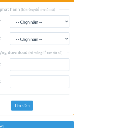
phát hành
(bỏ trống để tìm tất cả)
:
:
ợng download
(bỏ trống để tìm tất cả)
:
:
Tìm kiếm
ới