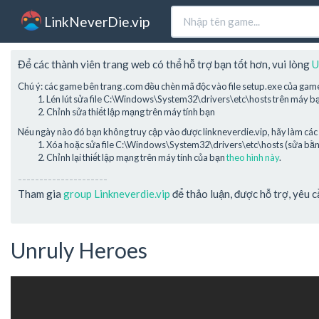
LinkNeverDie.vip
Để các thành viên trang web có thể hỗ trợ bạn tốt hơn, vui lòng
U
Chú ý: các game bên trang .com đều chèn mã độc vào file setup.exe của gam
Lén lút sửa file C:\Windows\System32\drivers\etc\hosts trên máy b
Chỉnh sửa thiết lập mạng trên máy tính bạn
Nếu ngày nào đó bạn không truy cập vào được linkneverdie.vip, hãy làm các 
Xóa hoặc sửa file C:\Windows\System32\drivers\etc\hosts (sửa bằng 
Chỉnh lại thiết lập mạng trên máy tính của bạn
theo hình này
.
---------------------
Tham gia
group Linkneverdie.vip
để thảo luận, được hỗ trợ, yêu 
Unruly Heroes