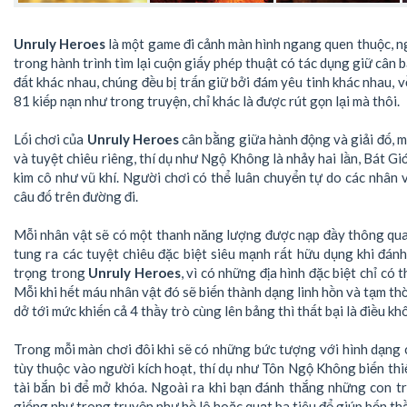
Unruly Heroes
là một game đi cảnh màn hình ngang quen thuộc, n
trong hành trình tìm lại cuộn giấy phép thuật có tác dụng giữ cân 
đất khác nhau, chúng đều bị trấn giữ bởi đám yêu tinh khác nhau, 
81 kiếp nạn như trong truyện, chỉ khác là được rút gọn lại mà thôi.
Lối chơi của
Unruly Heroes
cân bằng giữa hành động và giải đố, m
và tuyệt chiêu riêng, thí dụ như Ngộ Không là nhảy hai lần, Bát G
kim cô như vũ khí. Người chơi có thể luân chuyển tự do các nhân v
câu đố trên đường đi.
Mỗi nhân vật sẽ có một thanh năng lượng được nạp đầy thông qua
tung ra các tuyệt chiêu đặc biệt siêu mạnh rất hữu dụng khi đánh
trọng trong
Unruly Heroes
, vì có những địa hình đặc biệt chỉ 
Mỗi khi hết máu nhân vật đó sẽ biến thành dạng linh hồn và tạm th
dở tới mức khiến cả 4 thầy trò cùng lên bảng thì thất bại là điều kh
Trong mỗi màn chơi đôi khi sẽ có những bức tượng với hình dạng c
tùy thuộc vào người kích hoạt, thí dụ như Tôn Ngộ Không biến t
tài bắn bi để mở khóa. Ngoài ra khi bạn đánh thắng những con t
giống như trong truyện như hồ lô hoặc quạt ba tiêu để giúp bốn t