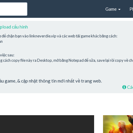
Game
P
pload cấu hình
e để chặn bạn vào linkneverdie.vip và các web tải game khác bằng cách:
ạn
việc sau:
cách copy file này ra Desktop, mở bằng Notepad để sửa, save lại rồi copy về chỗ
cầu game, & cập nhật thông tin mới nhất về trang web.
Các