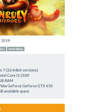
:
2019
 lưu
Hành động
 7 (32/64bit versions)
Intel Core i3 2100
 GB RAM
Vidia GeForce GeForce GTX 650
GB available space
e