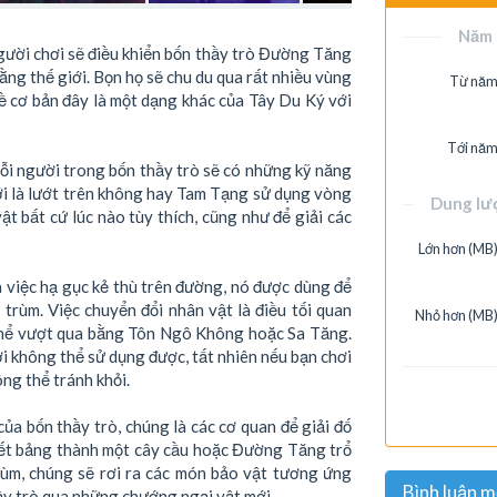
Năm 
gười chơi sẽ điều khiển bốn thầy trò Đường Tăng
bằng thế giới. Bọn họ sẽ chu du qua rất nhiều vùng
Từ năm
về cơ bản đây là một dạng khác của Tây Du Ký với
Tới năm
ỗi người trong bốn thầy trò sẽ có những kỹ năng
iới là lướt trên không hay Tam Tạng sử dụng vòng
Dung lư
ật bất cứ lúc nào tùy thích, cũng như để giải các
Lớn hơn (MB)
 việc hạ gục kẻ thù trên đường, nó được dùng để
 trùm. Việc chuyển đổi nhân vật là điều tối quan
Nhỏ hơn (MB)
có thể vượt qua bằng Tôn Ngô Không hoặc Sa Tăng.
ời không thể sử dụng được, tất nhiên nếu bạn chơi
ông thể tránh khỏi.
ủa bốn thầy trò, chúng là các cơ quan để giải đố
hiết bảng thành một cây cầu hoặc Đường Tăng trổ
rùm, chúng sẽ rơi ra các món bảo vật tương ứng
Bình luận m
hầy trò qua những chướng ngại vật mới.