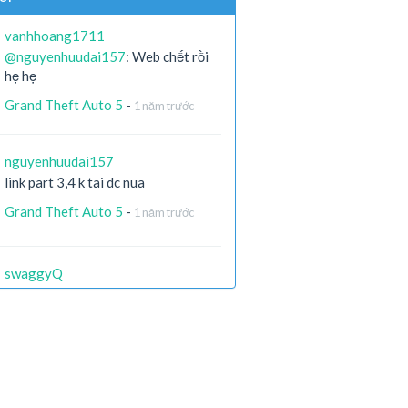
vanhhoang1711
@nguyenhuudai157
: Web chết rồi
hẹ hẹ
Grand Theft Auto 5
-
1 năm trước
nguyenhuudai157
link part 3,4 k tai dc nua
Grand Theft Auto 5
-
1 năm trước
swaggyQ
còn ai còn file ko ạ ? link die hết r
X-Men Origins: Wolverine
-
2 năm
trước
Hieugaming204