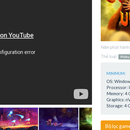
Năm phát hành
Thể loại:
Phiêu
MINIMUM:
OS: Windows
Processor: 
Memory: 4
Graphics: n
Storage: 4 
Bộ lọc gam