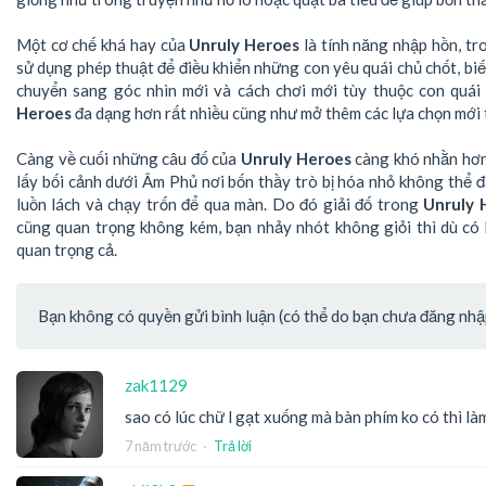
Một cơ chế khá hay của
Unruly Heroes
là tính năng nhập hồn, t
sử dụng phép thuật để điều khiển những con yêu quái chủ chốt, bi
chuyển sang góc nhìn mới và cách chơi mới tùy thuộc con quái
Heroes
đa dạng hơn rất nhiều cũng như mở thêm các lựa chọn mới t
Càng về cuối những câu đố của
Unruly Heroes
càng khó nhằn hơn 
lấy bối cảnh dưới Âm Phủ nơi bốn thầy trò bị hóa nhỏ không thể đ
luồn lách và chạy trốn để qua màn. Do đó giải đố trong
Unruly 
cũng quan trọng không kém, bạn nhảy nhót không giỏi thì dù có
quan trọng cả.
Bạn không có quyền gửi bình luận (có thể do bạn chưa đăng nhập 
zak1129
sao có lúc chữ l gạt xuống mà bàn phím ko có thì là
7 năm trước
·
Trả lời