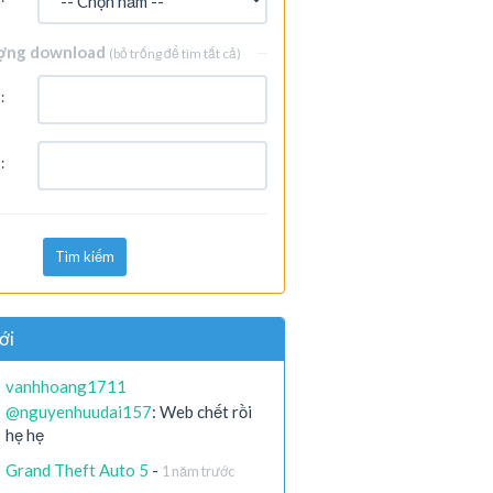
ợng download
(bỏ trống để tìm tất cả)
:
:
Tìm kiếm
ới
vanhhoang1711
@nguyenhuudai157
: Web chết rồi
hẹ hẹ
Grand Theft Auto 5
-
1 năm trước