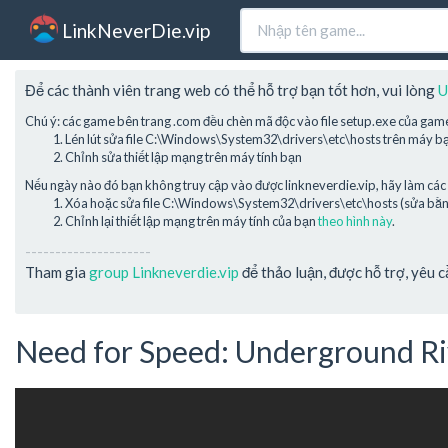
LinkNeverDie.vip
Để các thành viên trang web có thể hỗ trợ bạn tốt hơn, vui lòng
U
Chú ý: các game bên trang .com đều chèn mã độc vào file setup.exe của gam
Lén lút sửa file C:\Windows\System32\drivers\etc\hosts trên máy b
Chỉnh sửa thiết lập mạng trên máy tính bạn
Nếu ngày nào đó bạn không truy cập vào được linkneverdie.vip, hãy làm các 
Xóa hoặc sửa file C:\Windows\System32\drivers\etc\hosts (sửa bằng 
Chỉnh lại thiết lập mạng trên máy tính của bạn
theo hình này
.
---------------------
Tham gia
group Linkneverdie.vip
để thảo luận, được hỗ trợ, yêu 
Need for Speed: Underground Ri