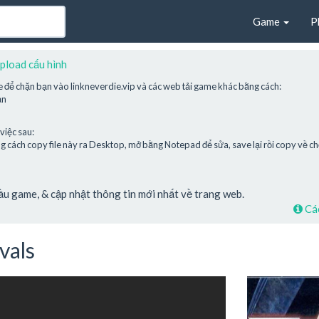
Game
P
pload cấu hình
e để chặn bạn vào linkneverdie.vip và các web tải game khác bằng cách:
ạn
việc sau:
cách copy file này ra Desktop, mở bằng Notepad để sửa, save lại rồi copy về chỗ
cầu game, & cập nhật thông tin mới nhất về trang web.
Các
vals