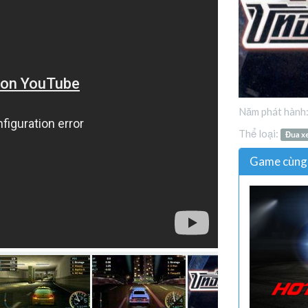
Năm phát hành
Thể loại:
Đua x
Game cùng 