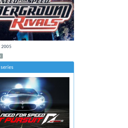
:
2005
e
series