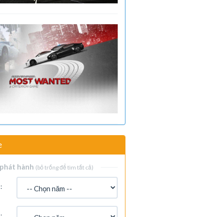
e
phát hành
(bỏ trống để tìm tất cả)
:
: