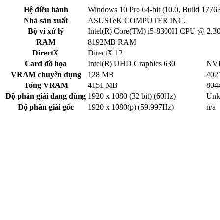
Hệ điều hành
Windows 10 Pro 64-bit (10.0, Build 1776
Nhà sản xuất
ASUSTeK COMPUTER INC.
Bộ vi xử lý
Intel(R) Core(TM) i5-8300H CPU @ 2.3
RAM
8192MB RAM
DirectX
DirectX 12
Card đồ họa
Intel(R) UHD Graphics 630
NVI
VRAM chuyên dụng
128 MB
402
Tổng VRAM
4151 MB
804
Độ phân giải đang dùng
1920 x 1080 (32 bit) (60Hz)
Unk
Độ phân giải gốc
1920 x 1080(p) (59.997Hz)
n/a