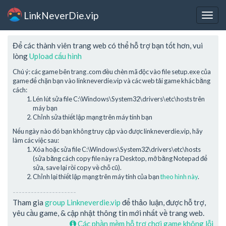
LinkNeverDie.vip
Togg
navig
Để các thành viên trang web có thể hỗ trợ bạn tốt hơn, vui
lòng
Upload cấu hình
Chú ý: các game bên trang .com đều chèn mã độc vào file setup.exe của
game để chặn bạn vào linkneverdie.vip và các web tải game khác bằng
cách:
Lén lút sửa file C:\Windows\System32\drivers\etc\hosts trên
máy bạn
Chỉnh sửa thiết lập mạng trên máy tính bạn
Nếu ngày nào đó bạn không truy cập vào được linkneverdie.vip, hãy
làm các việc sau:
Xóa hoặc sửa file C:\Windows\System32\drivers\etc\hosts
(sửa bằng cách copy file này ra Desktop, mở bằng Notepad để
sửa, save lại rồi copy về chỗ cũ).
Chỉnh lại thiết lập mạng trên máy tính của bạn
theo hình này
.
---------------------
Tham gia
group Linkneverdie.vip
để thảo luận, được hỗ trợ,
yêu cầu game, & cập nhật thông tin mới nhất về trang web.
Các phần mềm hỗ trợ chơi game không lỗi