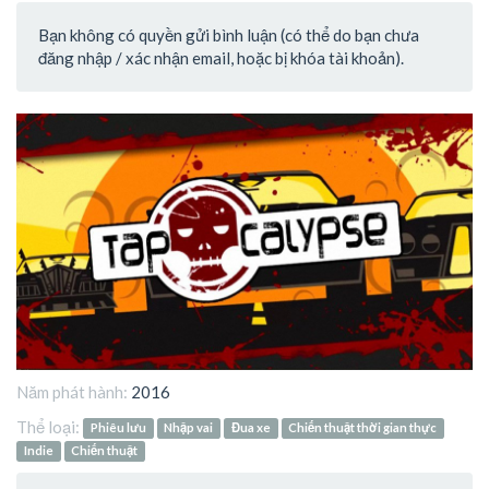
Bạn không có quyền gửi bình luận (có thể do bạn chưa
đăng nhập / xác nhận email, hoặc bị khóa tài khoản).
Năm phát hành:
2016
Thể loại:
Phiêu lưu
Nhập vai
Đua xe
Chiến thuật thời gian thực
Indie
Chiến thuật