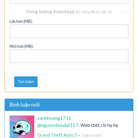
Dung lượng download
(bỏ trống để tìm tất cả)
Lớn hơn (MB):
Nhỏ hơn (MB):
Tìm kiếm
Bình luận mới
vanhhoang1711
@nguyenhuudai157
: Web chết rồi hẹ hẹ
Grand Theft Auto 5
-
1 năm trước