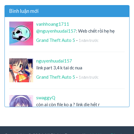
Bình luận mới
vanhhoang1711
@nguyenhuudai157
: Web chết rồi hẹ hẹ
Grand Theft Auto 5
-
1 năm trước
nguyenhuudai157
link part 3,4 k tai dc nua
Grand Theft Auto 5
-
1 năm trước
swaggyQ
còn ai còn file ko ạ ? link die hết r
X-Men Origins: Wolverine
-
2 năm trước