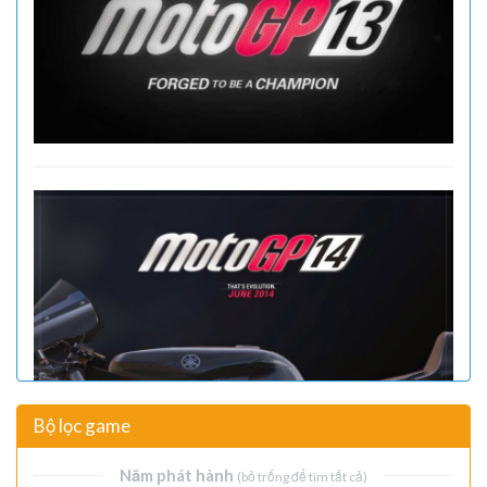
Bộ lọc game
Năm phát hành
(bỏ trống để tìm tất cả)