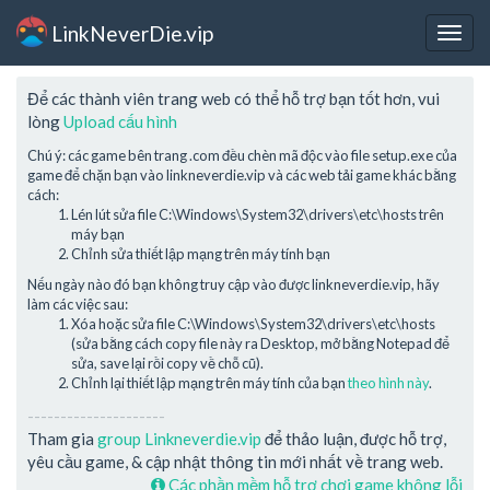
LinkNeverDie.vip
Togg
navig
Để các thành viên trang web có thể hỗ trợ bạn tốt hơn, vui
lòng
Upload cấu hình
Chú ý: các game bên trang .com đều chèn mã độc vào file setup.exe của
game để chặn bạn vào linkneverdie.vip và các web tải game khác bằng
cách:
Lén lút sửa file C:\Windows\System32\drivers\etc\hosts trên
máy bạn
Chỉnh sửa thiết lập mạng trên máy tính bạn
Nếu ngày nào đó bạn không truy cập vào được linkneverdie.vip, hãy
làm các việc sau:
Xóa hoặc sửa file C:\Windows\System32\drivers\etc\hosts
(sửa bằng cách copy file này ra Desktop, mở bằng Notepad để
sửa, save lại rồi copy về chỗ cũ).
Chỉnh lại thiết lập mạng trên máy tính của bạn
theo hình này
.
---------------------
Tham gia
group Linkneverdie.vip
để thảo luận, được hỗ trợ,
yêu cầu game, & cập nhật thông tin mới nhất về trang web.
Các phần mềm hỗ trợ chơi game không lỗi