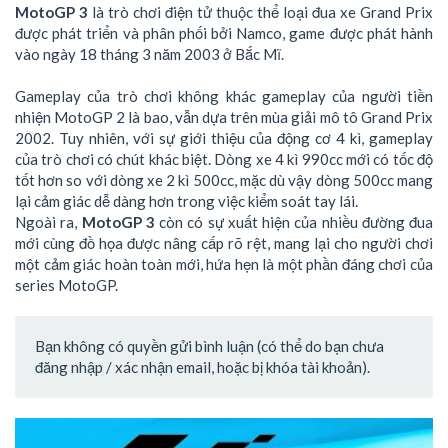
MotoGP 3
là trò chơi điện tử thuộc thể loại đua xe Grand Prix
được phát triển và phân phối bởi Namco, game được phát hành
vào ngày 18 tháng 3 năm 2003 ở Bắc Mĩ.
Gameplay của trò chơi không khác gameplay của người tiền
nhiện MotoGP 2 là bao, vẫn dựa trên mùa giải mô tô Grand Prix
2002. Tuy nhiên, với sự giới thiệu của động cơ 4 kì, gameplay
của trò chơi có chút khác biệt. Dòng xe 4 kì 990cc mới có tốc độ
tốt hơn so với dòng xe 2 kì 500cc, mặc dù vậy dòng 500cc mang
lại cảm giác dễ dàng hơn trong việc kiểm soát tay lái.
Ngoài ra,
MotoGP 3
còn có sự xuất hiện của nhiều đường đua
mới cùng đồ họa được nâng cấp rõ rệt, mang lại cho người chơi
một cảm giác hoàn toàn mới, hứa hẹn là một phần đáng chơi của
series MotoGP.
Bạn không có quyền gửi bình luận (có thể do bạn chưa
đăng nhập / xác nhận email, hoặc bị khóa tài khoản).