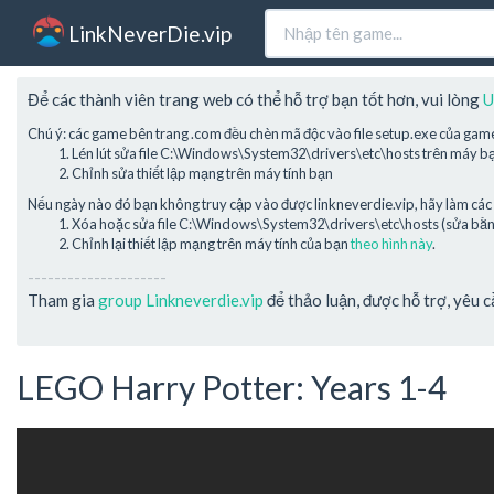
LinkNeverDie.vip
Để các thành viên trang web có thể hỗ trợ bạn tốt hơn, vui lòng
U
Chú ý: các game bên trang .com đều chèn mã độc vào file setup.exe của gam
Lén lút sửa file C:\Windows\System32\drivers\etc\hosts trên máy b
Chỉnh sửa thiết lập mạng trên máy tính bạn
Nếu ngày nào đó bạn không truy cập vào được linkneverdie.vip, hãy làm các 
Xóa hoặc sửa file C:\Windows\System32\drivers\etc\hosts (sửa bằng 
Chỉnh lại thiết lập mạng trên máy tính của bạn
theo hình này
.
---------------------
Tham gia
group Linkneverdie.vip
để thảo luận, được hỗ trợ, yêu 
LEGO Harry Potter: Years 1-4