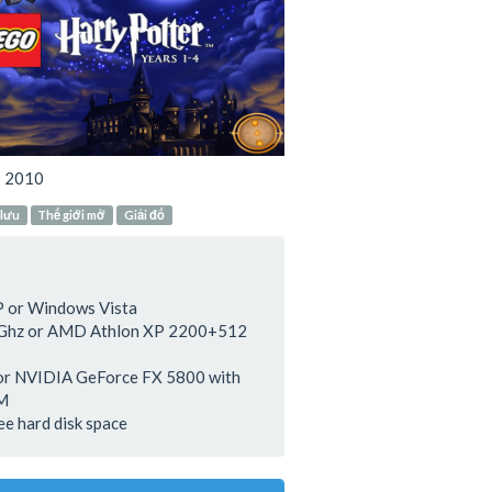
:
2010
 lưu
Thế giới mở
Giải đố
 or Windows Vista
.8Ghz or AMD Athlon XP 2200+512
or NVIDIA GeForce FX 5800 with
M
ee hard disk space