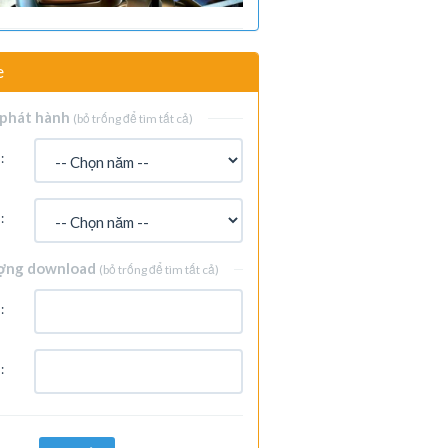
e
phát hành
(bỏ trống để tìm tất cả)
:
:
ợng download
(bỏ trống để tìm tất cả)
:
: