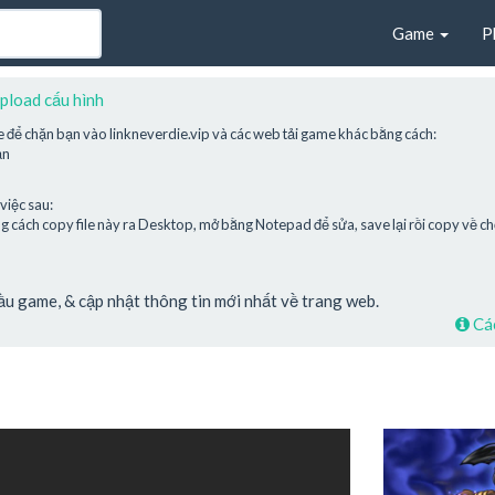
Game
P
pload cấu hình
e để chặn bạn vào linkneverdie.vip và các web tải game khác bằng cách:
ạn
việc sau:
cách copy file này ra Desktop, mở bằng Notepad để sửa, save lại rồi copy về chỗ
cầu game, & cập nhật thông tin mới nhất về trang web.
Các