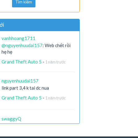
Tìm kiếm
ới
vanhhoang1711
@nguyenhuudai157
: Web chết rồi
hẹ hẹ
Grand Theft Auto 5
-
1 năm trước
nguyenhuudai157
link part 3,4 k tai dc nua
Grand Theft Auto 5
-
1 năm trước
swaggyQ
còn ai còn file ko ạ ? link die hết r
X-Men Origins: Wolverine
-
2 năm