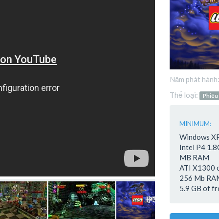
Năm phát hành
Thể loại:
Phiêu
MINIMUM:
Windows XP
Intel P4 1
MB RAM
ATI X1300 
256 Mb RA
5.9 GB of fr