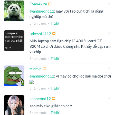
ToanAkira
@anhneond12
: mày với tao cũng chỉ là đồng
nghiệp mà thôi
8 năm trước
·
Trả lời
takeshi1412
Máy laptop ram 8gb chip i3 4005u card GT
820M có chơi được không nhỉ. K thấy đề cập ram
vs chip.
8 năm trước
·
Trả lời
minhvp
@anhneond12
: vl máy có chơi dc đâu mà đòi chơi
8 năm trước
·
Trả lời
anhneond12
sao máy t ko giải nén dc z
8 năm trước
·
Trả lời