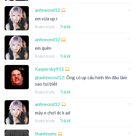
anhneond12
em vừa up r
8 năm trước
·
Trả lời
anhneond12
em quên
8 năm trước
·
Trả lời
Kaspersky911
@anhneond12
: Ông có up cấu hình lên đâu làm
sao tui biết
8 năm trước
·
Trả lời
anhneond12
máy e chơi dc k ad
8 năm trước
·
Trả lời
thanhnums