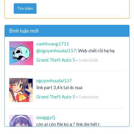
Tìm kiếm
Bình luận mới
vanhhoang1711
@nguyenhuudai157
: Web chết rồi hẹ hẹ
Grand Theft Auto 5
-
1 năm trước
nguyenhuudai157
link part 3,4 k tai dc nua
Grand Theft Auto 5
-
1 năm trước
swaggyQ
còn ai còn file ko ạ ? link die hết r
X-Men Origins: Wolverine
-
2 năm trước