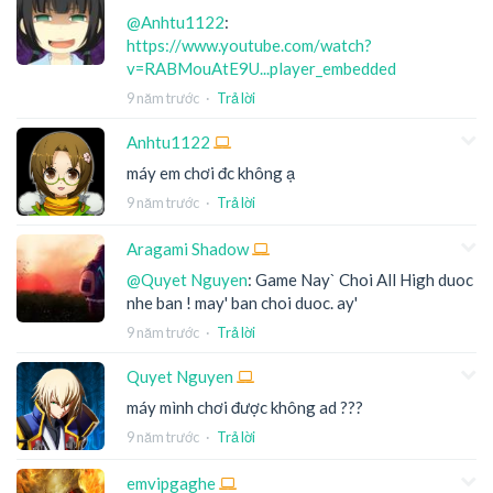
@Anhtu1122
:
https://www.youtube.com/watch?
v=RABMouAtE9U...player_embedded
9 năm trước
·
Trả lời
Anhtu1122
máy em chơi đc không ạ
9 năm trước
·
Trả lời
Aragami Shadow
@Quyet Nguyen
: Game Nay` Choi All High duoc
nhe ban ! may' ban choi duoc. ay'
9 năm trước
·
Trả lời
Quyet Nguyen
máy mình chơi được không ad ???
9 năm trước
·
Trả lời
emvipgaghe