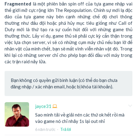
Fragmented
là một phiên bản spin off của tựa game nhập vai
thế giới mở cực rộng lớn The Repopulation. Chính sự mới lạ độc
đáo của tựa game này bên cạnh những chế độ chơi thông
thường như đấu đội hoặc phá hủy mục tiêu giống như Call of
Duty mới là thứ tạo ra sự cuốn hút đối với những game thủ
thưởng thức. Lấy ví dụ, game thủ sẽ phải cực kỳ cẩn thận trong
việc lựa chọn server, vì sẽ có những cụm máy chủ nếu bạn lỡ để
nhân vật của mình chết, bạn sẽ mất vĩnh viễn nhân vật đó. Trong
khi lại có những server chỉ cho phép bạn đối đầu với máy trong
các trận raid nảy lửa.
Bạn không có quyền gửi bình luận (có thể do bạn chưa
đăng nhập / xác nhận email, hoặc bị khóa tài khoản).
jayce31
Sao mình tải về giải nén các thứ ok hết rồi mà
vào game nó chỉ nhảy 1s lại out nhỉ
6 năm trước
·
Trả lời