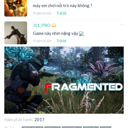
máy em chơi nổi trò này không ?
9 năm trước
·
Trả lời
J11_PRO
Game này nhìn nặng vậy
9 năm trước
·
Trả lời
Năm phát hành:
2017