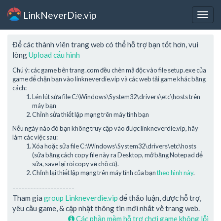
LinkNeverDie.vip
Togg
navig
Để các thành viên trang web có thể hỗ trợ bạn tốt hơn, vui
lòng
Upload cấu hình
Chú ý: các game bên trang .com đều chèn mã độc vào file setup.exe của
game để chặn bạn vào linkneverdie.vip và các web tải game khác bằng
cách:
Lén lút sửa file C:\Windows\System32\drivers\etc\hosts trên
máy bạn
Chỉnh sửa thiết lập mạng trên máy tính bạn
Nếu ngày nào đó bạn không truy cập vào được linkneverdie.vip, hãy
làm các việc sau:
Xóa hoặc sửa file C:\Windows\System32\drivers\etc\hosts
(sửa bằng cách copy file này ra Desktop, mở bằng Notepad để
sửa, save lại rồi copy về chỗ cũ).
Chỉnh lại thiết lập mạng trên máy tính của bạn
theo hình này
.
---------------------
Tham gia
group Linkneverdie.vip
để thảo luận, được hỗ trợ,
yêu cầu game, & cập nhật thông tin mới nhất về trang web.
Các phần mềm hỗ trợ chơi game không lỗi