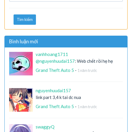
Tìm kiếm
Bình luận mới
vanhhoang1711
@nguyenhuudai157
: Web chết rồi hẹ hẹ
Grand Theft Auto 5
-
1 năm trước
nguyenhuudai157
link part 3,4 k tai dc nua
Grand Theft Auto 5
-
1 năm trước
swaggyQ