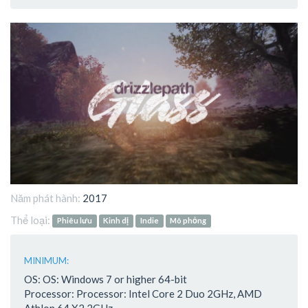
Năm phát hành:
2017
Thể loại:
Phiêu lưu
Kinh dị
Indie
Mô phỏng
MINIMUM:
OS: OS: Windows 7 or higher 64-bit
Processor: Processor: Intel Core 2 Duo 2GHz, AMD