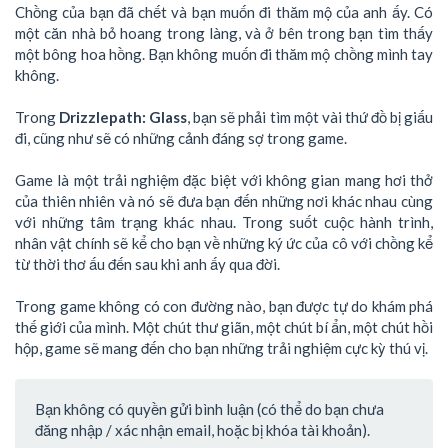
Chồng của bạn đã chết và bạn muốn đi thăm mộ của anh ấy. Có
một căn nhà bỏ hoang trong làng, và ở bên trong bạn tìm thấy
một bông hoa hồng. Bạn không muốn đi thăm mộ chồng mình tay
không.
Trong
Drizzlepath: Glass
, bạn sẽ phải tìm một vài thứ đồ bị giấu
đi, cũng như sẽ có những cảnh đáng sợ trong game.
Game là một trải nghiệm đặc biệt với không gian mang hơi thở
của thiên nhiên và nó sẽ đưa bạn đến những nơi khác nhau cùng
với những tâm trạng khác nhau. Trong suốt cuộc hành trình,
nhân vật chính sẽ kể cho bạn về những ký ức của cô với chồng kể
từ thời thơ ấu đến sau khi anh ấy qua đời.
Trong game không có con đường nào, bạn được tự do khám phá
thế giới của mình. Một chút thư giãn, một chút bí ẩn, một chút hồi
hộp, game sẽ mang đến cho bạn những trải nghiệm cực kỳ thú vị.
Bạn không có quyền gửi bình luận (có thể do bạn chưa
đăng nhập / xác nhận email, hoặc bị khóa tài khoản).