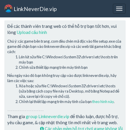
LinkNeverDie.vip
Togg
navig
Để các thành viên trang web có thể hỗ trợ bạn tốt hơn, vui
lòng
Upload cấu hình
Chú ý: các game bên trang .com đều chèn mã độc vào file setup.exe của
game để chặn bạn vào linkneverdie.vip và các web tải game khác bằng
cách:
Lén lút sửa file C:\Windows\System32\drivers\etc\hosts trên
máy bạn
Chỉnh sửa thiết lập mạng trên máy tính bạn
Nếu ngày nào đó bạn không truy cập vào được linkneverdie.vip, hãy
làm các việc sau:
Xóa hoặc sửa file C:\Windows\System32\drivers\etc\hosts
(sửa bằng cách copy file này ra Desktop, mở bằng Notepad để
sửa, save lại rồi copy về chỗ cũ).
Chỉnh lại thiết lập mạng trên máy tính của bạn
theo hình này
.
---------------------
Tham gia
group Linkneverdie.vip
để thảo luận, được hỗ trợ,
yêu cầu game, & cập nhật thông tin mới nhất về trang web.
Các phần mềm hỗ trợ chơi game không lỗi