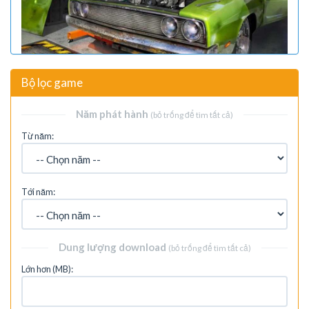
Bộ lọc game
Năm phát hành
(bỏ trống để tìm tất cả)
Từ năm:
Tới năm:
Dung lượng download
(bỏ trống để tìm tất cả)
Lớn hơn (MB):