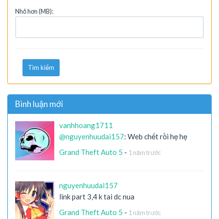
Nhỏ hơn (MB):
Tìm kiếm
Bình luận mới
vanhhoang1711
@nguyenhuudai157
: Web chết rồi hẹ hẹ
Grand Theft Auto 5
-
1 năm trước
nguyenhuudai157
link part 3,4 k tai dc nua
Grand Theft Auto 5
-
1 năm trước