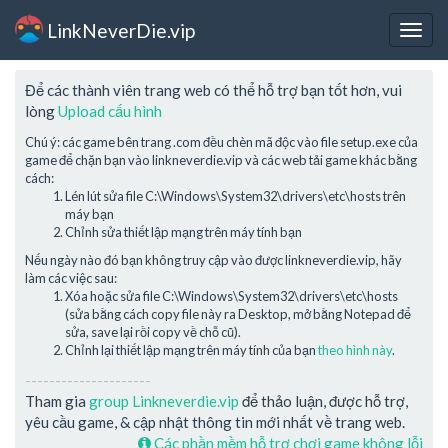
LinkNeverDie.vip
Togg
navig
Để các thành viên trang web có thể hỗ trợ bạn tốt hơn, vui
lòng
Upload cấu hình
Chú ý: các game bên trang .com đều chèn mã độc vào file setup.exe của
game để chặn bạn vào linkneverdie.vip và các web tải game khác bằng
cách:
Lén lút sửa file C:\Windows\System32\drivers\etc\hosts trên
máy bạn
Chỉnh sửa thiết lập mạng trên máy tính bạn
Nếu ngày nào đó bạn không truy cập vào được linkneverdie.vip, hãy
làm các việc sau:
Xóa hoặc sửa file C:\Windows\System32\drivers\etc\hosts
(sửa bằng cách copy file này ra Desktop, mở bằng Notepad để
sửa, save lại rồi copy về chỗ cũ).
Chỉnh lại thiết lập mạng trên máy tính của bạn
theo hình này
.
---------------------
Tham gia
group Linkneverdie.vip
để thảo luận, được hỗ trợ,
yêu cầu game, & cập nhật thông tin mới nhất về trang web.
Các phần mềm hỗ trợ chơi game không lỗi