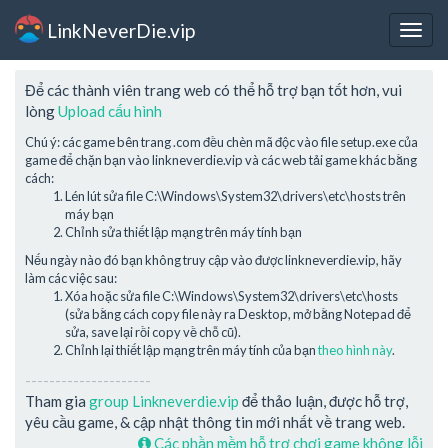
LinkNeverDie.vip
Togg
navig
Để các thành viên trang web có thể hỗ trợ bạn tốt hơn, vui
lòng
Upload cấu hình
Chú ý: các game bên trang .com đều chèn mã độc vào file setup.exe của
game để chặn bạn vào linkneverdie.vip và các web tải game khác bằng
cách:
Lén lút sửa file C:\Windows\System32\drivers\etc\hosts trên
máy bạn
Chỉnh sửa thiết lập mạng trên máy tính bạn
Nếu ngày nào đó bạn không truy cập vào được linkneverdie.vip, hãy
làm các việc sau:
Xóa hoặc sửa file C:\Windows\System32\drivers\etc\hosts
(sửa bằng cách copy file này ra Desktop, mở bằng Notepad để
sửa, save lại rồi copy về chỗ cũ).
Chỉnh lại thiết lập mạng trên máy tính của bạn
theo hình này
.
---------------------
Tham gia
group Linkneverdie.vip
để thảo luận, được hỗ trợ,
yêu cầu game, & cập nhật thông tin mới nhất về trang web.
Các phần mềm hỗ trợ chơi game không lỗi