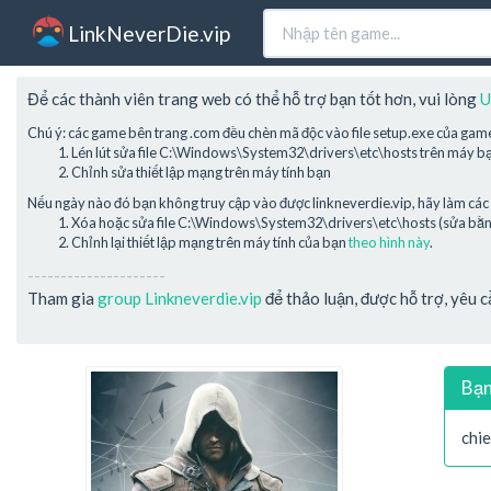
LinkNeverDie.vip
Để các thành viên trang web có thể hỗ trợ bạn tốt hơn, vui lòng
U
Chú ý: các game bên trang .com đều chèn mã độc vào file setup.exe của gam
Lén lút sửa file C:\Windows\System32\drivers\etc\hosts trên máy b
Chỉnh sửa thiết lập mạng trên máy tính bạn
Nếu ngày nào đó bạn không truy cập vào được linkneverdie.vip, hãy làm các 
Xóa hoặc sửa file C:\Windows\System32\drivers\etc\hosts (sửa bằng 
Chỉnh lại thiết lập mạng trên máy tính của bạn
theo hình này
.
---------------------
Tham gia
group Linkneverdie.vip
để thảo luận, được hỗ trợ, yêu 
Bạn
chi