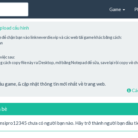
Game
P
pload cấu hình
e để chặn bạn vào linkneverdie.vip và các web tải game khác bằng cách:
ạn
việc sau:
cách copy file này ra Desktop, mở bằng Notepad để sửa, save lại rồi copy về chỗ
cầu game, & cập nhật thông tin mới nhất về trang web.
Các
 bè
ensipro12345 chưa có người bạn nào. Hãy trở thành người bạn đầu t