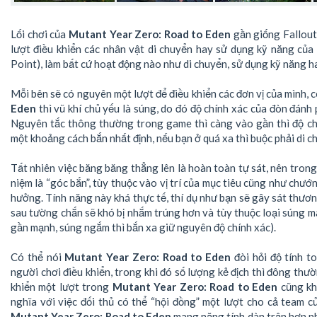
Lối chơi của
Mutant Year Zero: Road to Eden
gần giống Fallou
lượt điều khiển các nhân vật di chuyển hay sử dụng kỹ năng của
Point), làm bất cứ hoạt động nào như di chuyển, sử dụng kỹ năng h
Mỗi bên sẽ có nguyên một lượt để điều khiển các đơn vị của mình, 
Eden
thì vũ khí chủ yếu là súng, do đó độ chính xác của đòn đánh 
Nguyên tắc thông thường trong game thì càng vào gần thì độ ch
một khoảng cách bắn nhất định, nếu bạn ở quá xa thì buộc phải di ch
Tất nhiên việc băng băng thẳng lên là hoàn toàn tự sát, nên tron
niệm là “góc bắn”, tùy thuộc vào vị trí của mục tiêu cũng như chướ
hưởng. Tính năng này khá thực tế, thí dụ như bạn sẽ gây sát thươn
sau tường chắn sẽ khó bị nhắm trúng hơn và tùy thuộc loại súng m
gần mạnh, súng ngắm thì bắn xa giữ nguyên độ chính xác).
Có thể nói
Mutant Year Zero: Road to Eden
đòi hỏi độ tính t
người chơi điều khiển, trong khi đó số lượng kẻ địch thì đông thườ
khiển một lượt trong
Mutant Year Zero: Road to Eden
cũng kh
nghĩa với việc đối thủ có thể “hội đồng” một lượt cho cả team c
Mutant Year Zero: Road to Eden
mang nặng tính dàn trận hơn nh