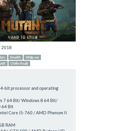
:
2018
 lưu
Stealth
Nhập vai
lượt
Chiến thuật
64-bit processor and operating
 7 64 Bit/ Windows 8 64 Bit/
 64 Bit
Intel Core i5-760 / AMD Phenom II
 GB RAM