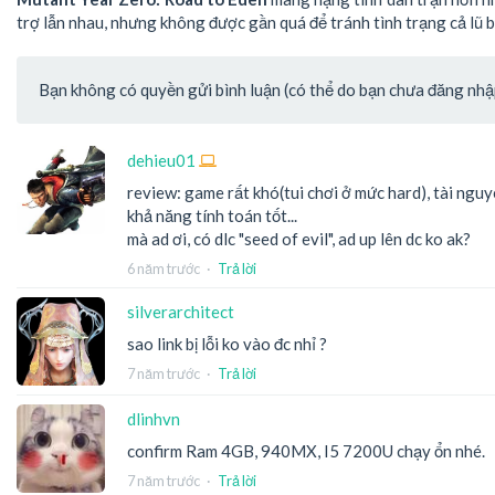
trợ lẫn nhau, nhưng không được gần quá để tránh tình trạng cả lũ bị
Bạn không có quyền gửi bình luận (có thể do bạn chưa đăng nhập 
dehieu01
review: game rất khó(tui chơi ở mức hard), tài nguy
khả năng tính toán tốt...
mà ad ơi, có dlc "seed of evil", ad up lên dc ko ak?
6 năm trước
·
Trả lời
silverarchitect
sao link bị lỗi ko vào đc nhỉ ?
7 năm trước
·
Trả lời
dlinhvn
confirm Ram 4GB, 940MX, I5 7200U chạy ổn nhé.
7 năm trước
·
Trả lời