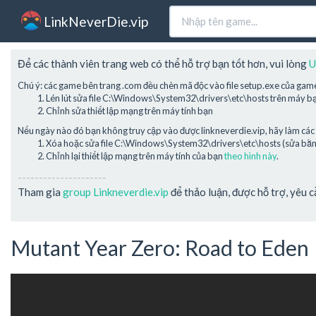
LinkNeverDie.vip
Để các thành viên trang web có thể hỗ trợ bạn tốt hơn, vui lòng
U
Chú ý: các game bên trang .com đều chèn mã độc vào file setup.exe của gam
Lén lút sửa file C:\Windows\System32\drivers\etc\hosts trên máy b
Chỉnh sửa thiết lập mạng trên máy tính bạn
Nếu ngày nào đó bạn không truy cập vào được linkneverdie.vip, hãy làm các 
Xóa hoặc sửa file C:\Windows\System32\drivers\etc\hosts (sửa bằng 
Chỉnh lại thiết lập mạng trên máy tính của bạn
theo hình này
.
---------------------
Tham gia
group Linkneverdie.vip
để thảo luận, được hỗ trợ, yêu 
Mutant Year Zero: Road to Eden