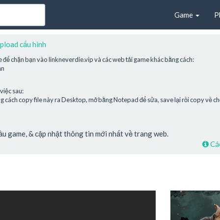
Game
P
pload cấu hình
e để chặn bạn vào linkneverdie.vip và các web tải game khác bằng cách:
ạn
việc sau:
cách copy file này ra Desktop, mở bằng Notepad để sửa, save lại rồi copy về chỗ
cầu game, & cập nhật thông tin mới nhất về trang web.
Các