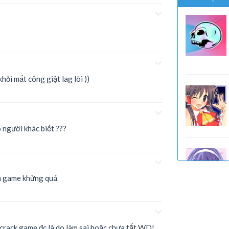
khỏi mất công giật lag lòi ))
o người khác biết ???
nh game khửng quá
crack game đc là do làm sai hoặc chưa tắt WD!