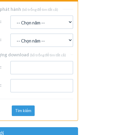
phát hành
(bỏ trống để tìm tất cả)
:
:
ợng download
(bỏ trống để tìm tất cả)
:
:
Tìm kiếm
ới