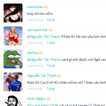
namleulao
máy tôi chs nổi k
7 năm trước
·
Trả lời
npcsuperstar
@Nguyễn Tất Thành
: 950m thì tải còn yếu hơn thì 
7 năm trước
·
Trả lời
minhvp
@Nguyễn Tất Thành
: card gì mới được, nói 4gb sa
7 năm trước
·
Trả lời
Nguyễn Tất Thành
Ram 6G Card rời 4G chiến nổi ko nhỉ ? thấy cấu hì
7 năm trước
·
Trả lời
Hole digger
@hoanganhtu2508
: vãi cả crack steam
Thím ko 