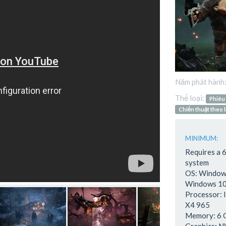
Năm phát hành
Thể loại:
Phiêu
Chiến thuật theo 
MINIMUM:
Requires a 
system
OS: Windows
Windows 10
Processor: 
X4 965
Memory: 6