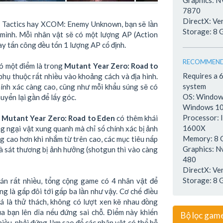
Graphics: 
7870
DirectX: Ve
t Tactics hay XCOM: Enemy Unknown, bạn sẽ lần
Storage: 8 
 mình. Mỗi nhân vật sẽ có một lượng AP (Action
ay tấn công đều tốn 1 lượng AP cố định.
RECOMMEND
có một điểm là trong
Mutant Year Zero: Road to
Requires a 
phụ thuộc rất nhiều vào khoảng cách và địa hình.
system
ính xác càng cao, cũng như mỗi khẩu súng sẽ có
OS: Windows
uyển lại gần để lấy góc.
Windows 10
Processor: 
g
Mutant Year Zero: Road to Eden
có thêm khái
1600X
ng ngại vật xung quanh mà chỉ số chính xác bị ảnh
Memory: 8
g cao hơn khi nhắm từ trên cao, các mục tiêu nấp
Graphics: 
à sát thương bị ảnh hưởng (shotgun thì vào càng
480
DirectX: Ve
Storage: 8 
oán rất nhiều, tổng cộng game có 4 nhân vật để
ng là gấp đôi tới gấp ba lần như vậy. Cơ chế điều
á là thử thách, không có lượt xen kẽ nhau đồng
ủa bạn lên dĩa nếu đứng sai chỗ. Điểm này khiến
Bộ lọc gam
iều, phải đứng làm sao để các nhân vật có thể hỗ