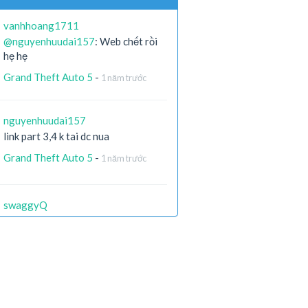
vanhhoang1711
@nguyenhuudai157
: Web chết rồi
hẹ hẹ
Grand Theft Auto 5
-
1 năm trước
nguyenhuudai157
link part 3,4 k tai dc nua
Grand Theft Auto 5
-
1 năm trước
swaggyQ
còn ai còn file ko ạ ? link die hết r
X-Men Origins: Wolverine
-
2 năm
trước
Hieugaming204