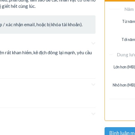
 giết hết cùng lúc.
Năm 
Từ năm
/ xác nhận email, hoặc bị khóa tài khoản).
Tới năm
ên rất khan hiếm, kẻ địch đông lại mạnh, yêu cầu
Dung lư
Lớn hơn (MB)
Nhỏ hơn (MB)
Bình luận m