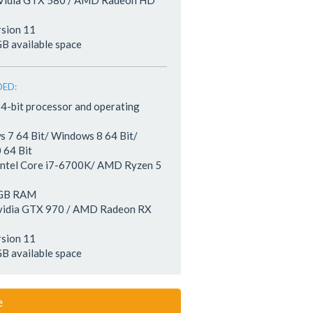
NVidia GTX 580 / AMD Radeon HD
rsion 11
GB available space
ED:
64-bit processor and operating
 7 64 Bit/ Windows 8 64 Bit/
 64 Bit
Intel Core i7-6700K/ AMD Ryzen 5
 GB RAM
Nvidia GTX 970 / AMD Radeon RX
rsion 11
GB available space
e