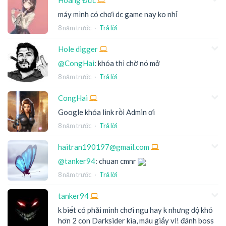
máy mình có chơi dc game nay ko nhỉ
8 năm trước
·
Trả lời
Hole digger
@CongHai
: khóa thì chờ nó mở
8 năm trước
·
Trả lời
CongHai
Google khóa link rồi Admin ơi
8 năm trước
·
Trả lời
haitran190197@gmail.com
@tanker94
: chuan cmnr
8 năm trước
·
Trả lời
tanker94
k biết có phải mình chơi ngu hay k nhưng độ khó
hơn 2 con Darksider kia, máu giấy vl! đánh boss