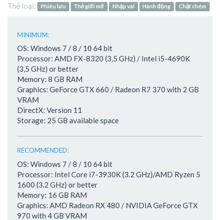
Thể loại:
Phiêu lưu
Thế giới mở
Nhập vai
Hành động
Chặt chém
MINIMUM:
OS: Windows 7 / 8 / 10 64 bit
Processor: AMD FX-8320 (3,5 GHz) / Intel i5-4690K
(3,5 GHz) or better
Memory: 8 GB RAM
Graphics: GeForce GTX 660 / Radeon R7 370 with 2 GB
VRAM
DirectX: Version 11
Storage: 25 GB available space
RECOMMENDED:
OS: Windows 7 / 8 / 10 64 bit
Processor: Intel Core i7-3930K (3.2 GHz)/AMD Ryzen 5
1600 (3.2 GHz) or better
Memory: 16 GB RAM
Graphics: AMD Radeon RX 480 / NVIDIA GeForce GTX
970 with 4 GB VRAM