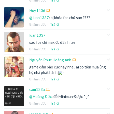
8 năm trước
·
Trả lời
Huy1406
@luan1337
: bị khóa fps chứ sao ????
8 năm trước
·
Trả lời
luan1337
sao fps chỉ max đc 62 nhỉ ae
8 năm trước
·
Trả lời
Nguyễn Phúc Hoàng Anh
game đảm bảo cực hay nhé.. ai có tiền mua ủng
hộ nhà phát hành
)
8 năm trước
·
Trả lời
cam123a
@Hoàng Đức
: để Minimun Được ^_^
8 năm trước
·
Trả lời
Hoàng Đức