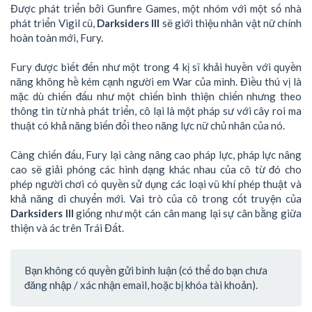
Được phát triển bởi Gunfire Games, một nhóm với một số nhà
phát triển Vigil cũ,
Darksiders III
sẽ giới thiệu nhân vật nữ chính
hoàn toàn mới, Fury.
Fury được biết đến như một trong 4 kị sĩ khải huyền với quyền
năng không hề kém cạnh người em War của mình. Điều thú vị là
mặc dù chiến đấu như một chiến binh thiện chiến nhưng theo
thông tin từ nhà phát triển, cô lại là một pháp sư với cây roi ma
thuật có khả năng biến đổi theo năng lực nữ chủ nhân của nó.
Càng chiến đấu, Fury lại càng nâng cao pháp lực, pháp lực nâng
cao sẽ giải phóng các hình dạng khác nhau của cô từ đó cho
phép người chơi có quyền sử dụng các loại vũ khí phép thuật và
khả năng di chuyển mới. Vai trò của cô trong cốt truyện của
Darksiders III
giống như một cán cân mang lại sự cân bằng giữa
thiện và ác trên Trái Đất.
Bạn không có quyền gửi bình luận (có thể do bạn chưa
đăng nhập / xác nhận email, hoặc bị khóa tài khoản).