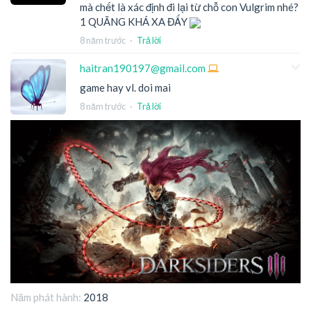
mà chết là xác định đi lại từ chỗ con Vulgrim nhé?
1 QUÃNG KHÁ XA ĐẤY
8 năm trước
·
Trả lời
haitran190197@gmail.com
game hay vl. doi mai
8 năm trước
·
Trả lời
Năm phát hành:
2018