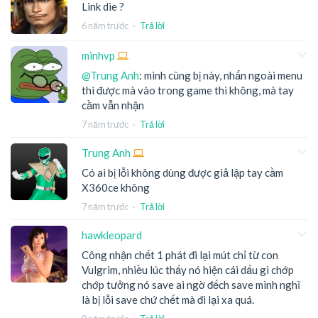
Link die ?
6 năm trước
·
Trả lời
minhvp
@Trung Anh
: mình cũng bị này, nhấn ngoài menu
thì được mà vào trong game thì không, mà tay
cầm vẫn nhận
7 năm trước
·
Trả lời
Trung Anh
Có ai bị lỗi không dùng được giả lập tay cầm
X360ce không
7 năm trước
·
Trả lời
hawkleopard
Công nhận chết 1 phát đi lại mút chỉ từ con
Vulgrim, nhiều lúc thấy nó hiện cái dấu gì chớp
chớp tưởng nó save ai ngờ đếch save mình nghĩ
là bị lỗi save chứ chết mà đi lại xa quá.