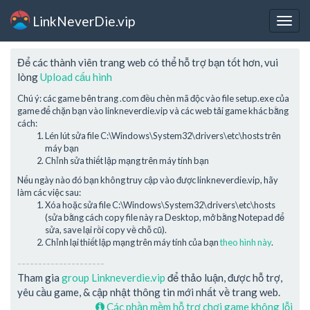
LinkNeverDie.vip
Togg
navig
Để các thành viên trang web có thể hỗ trợ bạn tốt hơn, vui
lòng
Upload cấu hình
Chú ý: các game bên trang .com đều chèn mã độc vào file setup.exe của
game để chặn bạn vào linkneverdie.vip và các web tải game khác bằng
cách:
Lén lút sửa file C:\Windows\System32\drivers\etc\hosts trên
máy bạn
Chỉnh sửa thiết lập mạng trên máy tính bạn
Nếu ngày nào đó bạn không truy cập vào được linkneverdie.vip, hãy
làm các việc sau:
Xóa hoặc sửa file C:\Windows\System32\drivers\etc\hosts
(sửa bằng cách copy file này ra Desktop, mở bằng Notepad để
sửa, save lại rồi copy về chỗ cũ).
Chỉnh lại thiết lập mạng trên máy tính của bạn
theo hình này
.
---------------------
Tham gia
group Linkneverdie.vip
để thảo luận, được hỗ trợ,
yêu cầu game, & cập nhật thông tin mới nhất về trang web.
Các phần mềm hỗ trợ chơi game không lỗi