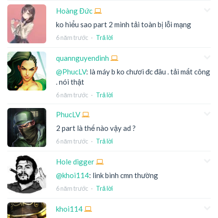
Hoàng Đức
ko hiểu sao part 2 mình tải toàn bị lỗi mạng
6 năm trước
·
Trả lời
quannguyendinh
@PhucLV
: là máy b ko chươi đc đâu . tải mất công
. nói thật
6 năm trước
·
Trả lời
PhucLV
2 part là thế nào vậy ad ?
6 năm trước
·
Trả lời
Hole digger
@khoi114
: link bình cmn thường
6 năm trước
·
Trả lời
khoi114