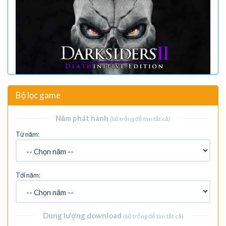
Bộ lọc game
Năm phát hành
(bỏ trống để tìm tất cả)
Từ năm:
Tới năm:
Dung lượng download
(bỏ trống để tìm tất cả)