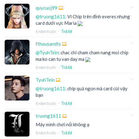
quycuoj99
@truong1611
: Vl Chip trên đỉnh everes nhưng
card dưới vực Maria
6 năm trước
·
Trả lời
fthousandts
@TyuhTein
: chac chi cham cham nang moi chip
ma ko can tu van day ma
6 năm trước
·
Trả lời
TyuhTein
@truong1611
: chip quá ngon mà card cùi vậy
bạn
6 năm trước
·
Trả lời
truong1611
Máy mình chơi nổi không ạ
6 năm trước
·
Trả lời