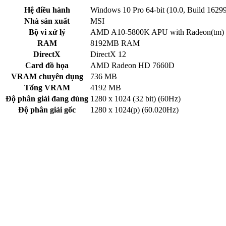
Hệ điều hành
Windows 10 Pro 64-bit (10.0, Build 1629
Nhà sản xuất
MSI
Bộ vi xử lý
AMD A10-5800K APU with Radeon(tm) 
RAM
8192MB RAM
DirectX
DirectX 12
Card đồ họa
AMD Radeon HD 7660D
VRAM chuyên dụng
736 MB
Tổng VRAM
4192 MB
Độ phân giải đang dùng
1280 x 1024 (32 bit) (60Hz)
Độ phân giải gốc
1280 x 1024(p) (60.020Hz)