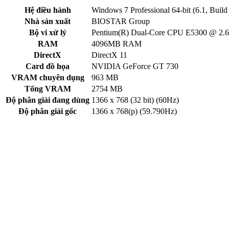
Hệ điều hành
Windows 7 Professional 64-bit (6.1, Buil
Nhà sản xuất
BIOSTAR Group
Bộ vi xử lý
Pentium(R) Dual-Core CPU E5300 @ 2.
RAM
4096MB RAM
DirectX
DirectX 11
Card đồ họa
NVIDIA GeForce GT 730
VRAM chuyên dụng
963 MB
Tổng VRAM
2754 MB
Độ phân giải đang dùng
1366 x 768 (32 bit) (60Hz)
Độ phân giải gốc
1366 x 768(p) (59.790Hz)